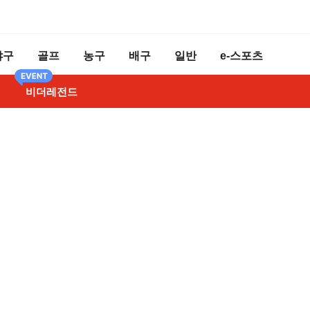
야구
골프
농구
배구
일반
e-스포츠
비더레전드