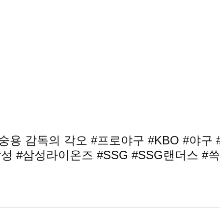
용 감독의 각오 #프로야구 #KBO #야구 
 #삼성라이온즈 #SSG #SSG랜더스 #쓱