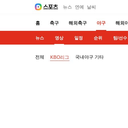
뉴스
연예
날씨
홈
축구
해외축구
야구
해외
뉴스
영상
일정
순위
팀/선수
전체
국내야구 기타
KBO리그