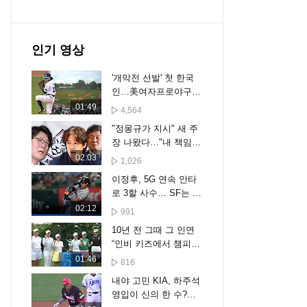
인기 영상
'개막전 선발' 첫 한국
인…美여자프로야구
역사 쓴 김라경
01:49
4,564
"정몽규가 지시" 새 주
장 나왔다…"내 책임
아니야" 결국
02:03
1,026
이정후, 5G 연속 안타
로 3할 사수… SF는 텍
사스에 무득점 완패 [스
02:12
991
포타임#뉴스]
10년 전 그때 그 인연
“인비 키즈에서 챔피언
으로”
01:46
816
내야 고민 KIA, 하주석
영입이 신의 한 수?…