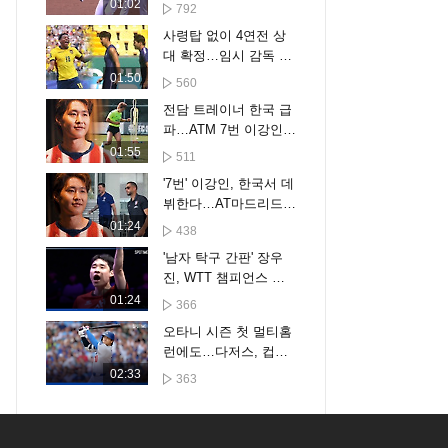
박찬호 떠난 유격수 자
01:02
792
리 채울까
사령탑 없이 4연전 상
대 확정…임시 감독 시
험대
01:50
560
전담 트레이너 한국 급
파…ATM 7번 이강인
'특급 관리'
01:55
511
'7번' 이강인, 한국서 데
뷔한다…AT마드리드
투어 명단 확정, 오늘
01:24
438
입국
'남자 탁구 간판' 장우
진, WTT 챔피언스 요
코하마 16강 진출 [스
01:24
366
포타임#뉴스]
오타니 시즌 첫 멀티홈
런에도…다저스, 컵스
에 6-7 패하며 6연패 수
02:33
363
렁 [스포타임#뉴스]