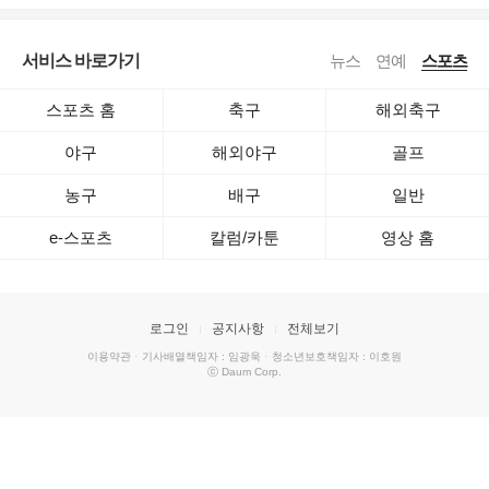
서비스 바로가기
뉴스
연예
스포츠
스포츠 홈
축구
해외축구
야구
해외야구
골프
농구
배구
일반
e-스포츠
칼럼/카툰
영상 홈
로그인
공지사항
전체보기
이용약관
·
기사배열책임자 : 임광욱
·
청소년보호책임자 : 이호원
ⓒ Daum Corp.