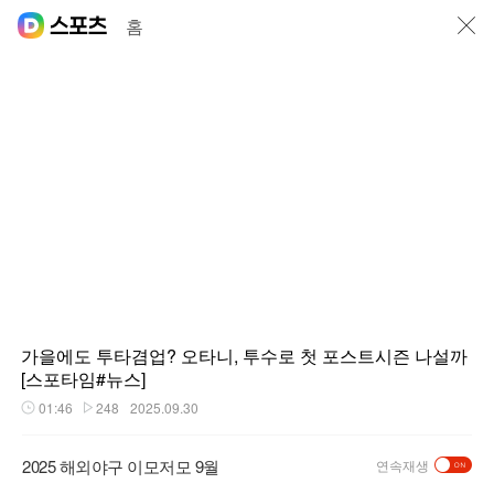
닫기
홈
가을에도 투타겸업? 오타니, 투수로 첫 포스트시즌 나설까
[스포타임#뉴스]
01:46
248
2025.09.30
재생시간
플레이수
2025 해외야구 이모저모 9월
연속재생