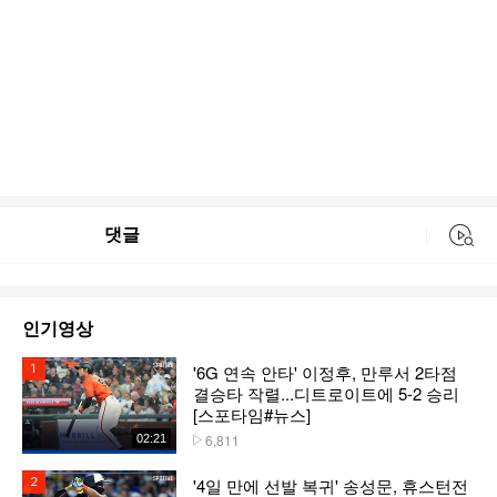
댓글
동영상 검색
인기영상
'6G 연속 안타' 이정후, 만루서 2타점
1위
결승타 작렬...디트로이트에 5-2 승리
[스포타임#뉴스]
6,811
02:21
플레이수
'4일 만에 선발 복귀' 송성문, 휴스턴전
2위