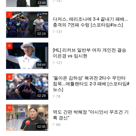
147
13:44
7위
다저스, 애리조나에 3-4 끝내기 패배...
충격의 7연패 수렁 [스포타임#뉴스]
131
플레이수
02:19
8위
[HL] 리커브 일반부 여자 개인전 결승
이은경 vs 임시현
121
플레이수
04:44
'돌아온 김하성' 복귀전 2타수 무안타
9위
침묵...애틀랜타도 2-3 패배 [스포타임#
뉴스]
78
02:29
플레이수
10위
역도 간판 박혜정 "아시안서 무조건 기
록 경신"
69
플레이수
02:05