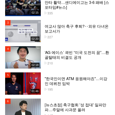
안타 활약…샌디에이고는 3-6 패배 [스
포타임#뉴스]
335
02:15
플레이수
3위
여교사 많아 축구 후퇴?‥외유 다녀온
보고서가
227
플레이수
02:20
4위
‘AG 에이스’ 곽빈 “미국 도전의 꿈”…환
골탈태의 비결도 공개
210
플레이수
02:18
5위
"한국인이면 ATM 응원해야죠"…이강
인 데뷔전 임박
195
플레이수
01:46
6위
[뉴스초점] 축구협회 '성 접대' 일파만
파…주말에 사과문 올려
플레이수