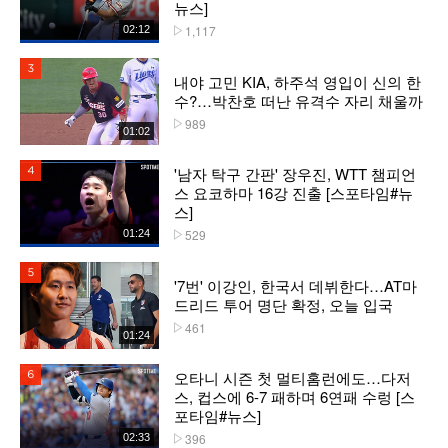
뉴스]
1,117
02:12
플레이수
3위
내야 고민 KIA, 하주석 영입이 신의 한
수?…박찬호 떠난 유격수 자리 채울까
989
플레이수
01:02
'남자 탁구 간판' 장우진, WTT 챔피언
4위
스 요코하마 16강 진출 [스포타임#뉴
스]
529
01:24
플레이수
5위
'7번' 이강인, 한국서 데뷔한다…AT마
드리드 투어 명단 확정, 오늘 입국
461
플레이수
01:24
오타니 시즌 첫 멀티홈런에도…다저
6위
스, 컵스에 6-7 패하며 6연패 수렁 [스
포타임#뉴스]
396
02:33
플레이수