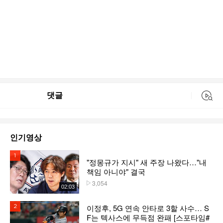
댓글
동영상 검색
인기영상
1위
"정몽규가 지시" 새 주장 나왔다…"내
책임 아니야" 결국
3,054
플레이수
02:03
이정후, 5G 연속 안타로 3할 사수… S
2위
F는 텍사스에 무득점 완패 [스포타임#