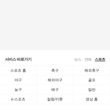
서비스 바로가기
뉴스
연예
스포츠
스포츠 홈
축구
해외축구
야구
해외야구
골프
농구
배구
일반
e-스포츠
칼럼/카툰
영상 홈
로그인
공지사항
전체보기
이용약관
·
기사배열책임자 : 임광욱
·
청소년보호책임자 : 이호원
ⓒ Daum Corp.