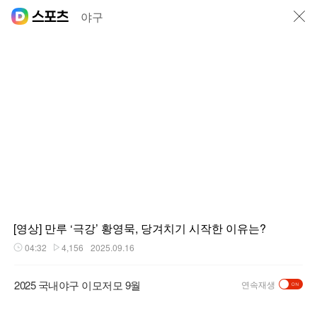
닫기
야구
[영상] 만루 ‘극강’ 황영묵, 당겨치기 시작한 이유는?
04:32
4,156
2025.09.16
재생시간
플레이수
2025 국내야구 이모저모 9월
연속재생