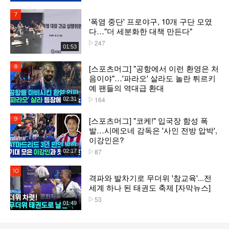
7위
'폭염 중단' 프로야구, 10개 구단 모였
다…"더 세분화한 대책 만든다"
247
플레이수
01:53
[스포츠머그] "공항에서 이런 환영은 처
8위
음이야"…'파라오' 살라도 놀란 튀르키
예 팬들의 역대급 환대
164
02:31
플레이수
[스포츠머그] "코케!" 입국장 함성 폭
9위
발…시메오네 감독은 '사인 전방 압박',
이강인은?
87
02:17
플레이수
10위
격파와 발차기로 무더위 '참교육'...전
세계 하나 된 태권도 축제 [자막뉴스]
53
플레이수
01:49