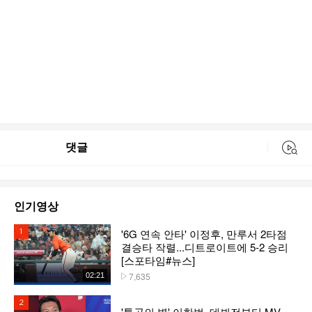
댓글
동영상 검색
인기영상
'6G 연속 안타' 이정후, 만루서 2타점
1위
결승타 작렬...디트로이트에 5-2 승리
[스포타임#뉴스]
7,635
02:21
플레이수
2위
'통곡의 벽' 이한범, 데뷔전부터 MV