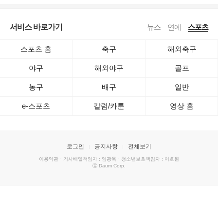
서비스 바로가기
뉴스
연예
스포츠
스포츠 홈
축구
해외축구
야구
해외야구
골프
농구
배구
일반
e-스포츠
칼럼/카툰
영상 홈
로그인
공지사항
전체보기
이용약관
·
기사배열책임자 : 임광욱
·
청소년보호책임자 : 이호원
ⓒ Daum Corp.