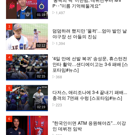
P‥"이름 기억해둘게요"
1,497
플레이수
01:19
3위
덤덤하려 했지만 '울컥'…엄마 발인 날
야구장 선 아들의 진심
1,394
플레이수
02:12
'4일 만에 선발 복귀' 송성문, 휴스턴전
4위
안타 활약…샌디에이고는 3-6 패배 [스
포타임#뉴스]
368
02:15
플레이수
5위
다저스, 애리조나에 3-4 끝내기 패배...
충격의 7연패 수렁 [스포타임#뉴스]
223
플레이수
02:19
6위
"한국인이면 ATM 응원해야죠"…이강
인 데뷔전 임박
플레이수