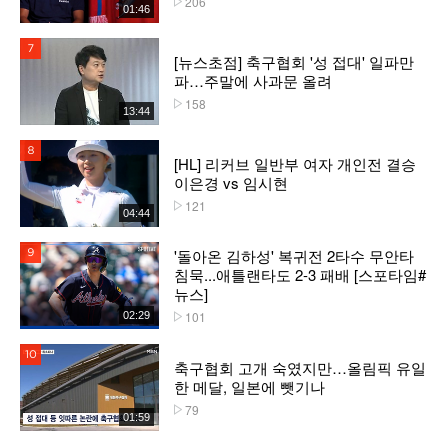
206
01:46
7위
[뉴스초점] 축구협회 '성 접대' 일파만
파…주말에 사과문 올려
158
플레이수
13:44
8위
[HL] 리커브 일반부 여자 개인전 결승
이은경 vs 임시현
121
플레이수
04:44
'돌아온 김하성' 복귀전 2타수 무안타
9위
침묵...애틀랜타도 2-3 패배 [스포타임#
뉴스]
101
02:29
플레이수
10위
축구협회 고개 숙였지만…올림픽 유일
한 메달, 일본에 뺏기나
79
플레이수
01:59