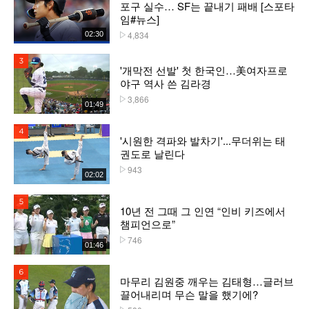
포구 실수… SF는 끝내기 패배 [스포타
임#뉴스]
4,834
02:30
플레이수
3위
'개막전 선발' 첫 한국인…美여자프로
야구 역사 쓴 김라경
3,866
플레이수
01:49
4위
'시원한 격파와 발차기'...무더위는 태
권도로 날린다
943
플레이수
02:02
5위
10년 전 그때 그 인연 “인비 키즈에서
챔피언으로”
746
플레이수
01:46
6위
마무리 김원중 깨우는 김태형…글러브
끌어내리며 무슨 말을 했기에?
플레이수