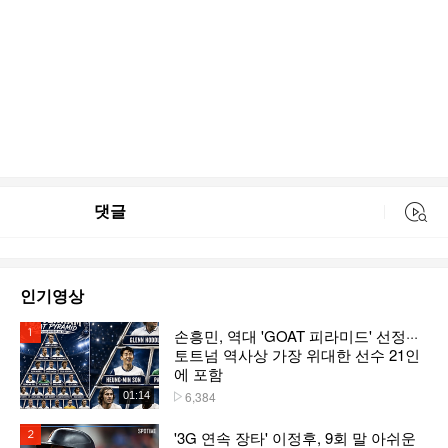
댓글
동영상 검색
인기영상
손흥민, 역대 'GOAT 피라미드' 선정···
1위
토트넘 역사상 가장 위대한 선수 21인
에 포함
6,384
01:14
플레이수
'3G 연속 장타' 이정후, 9회 말 아쉬운
2위