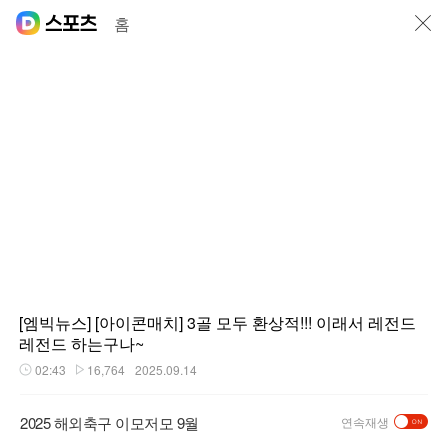
닫기
홈
[엠빅뉴스] [아이콘매치] 3골 모두 환상적!!! 이래서 레전드
레전드 하는구나~
02:43
16,764
2025.09.14
재생시간
플레이수
2025 해외축구 이모저모 9월
연속재생