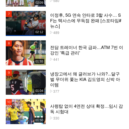
580
02:09
이정후, 5G 연속 안타로 3할 사수… S
7위
F는 텍사스에 무득점 완패 [스포타임#
뉴스]
489
02:12
플레이수
8위
전담 트레이너 한국 급파…ATM 7번 이
강인 '특급 관리'
441
플레이수
01:55
냉장고에서 왜 글러브가 나와?...달구
9위
벌 무더위 쫓는 KIA 김도영의 신박 아
이템
377
01:04
플레이수
10위
사령탑 없이 4연전 상대 확정…임시 감
독 시험대
330
플레이수
01:50