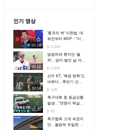
인기 영상
'통곡의 벽' 이한범, 데
뷔전부터 MVP‥"이름
기억해둘게요"
01:19
2,243
덤덤하려 했지만 '울
컥'…엄마 발인 날 야구
장 선 아들의 진심
02:12
2,042
선두 KT, ‘폭염 방학’도
바쁘다…후반기 선두
수성 준비
02:14
120
축구대회 중 응급상황
발생..."연맹이 묵살했
다" 감독들 분노 [자막
01:35
81
뉴스]
축구협회 고개 숙였지
만…올림픽 유일한 메