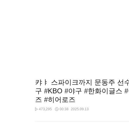
캬ㅑ 스파이크까지 문동주 선수
구 #KBO #야구 #한화이글스 #
즈 #히어로즈
473,295
00:38
2025.09.13