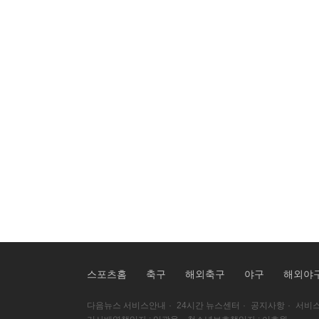
스포츠홈
축구
해외축구
야구
해외야
다음뉴스 서비스안내
·
24시간 뉴스센터
·
공지사항
·
서비스