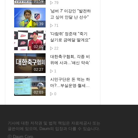
달, 일본에 뺏기나
01:59
79
'넘버 7' 이강인 "발전하
고 싶어 안달 난 선수"
01:39
71
'다람쥐' 정준재 "죽기
살기로 금메달 딸게요"
02:00
22
대한축구협회, 각종 비
위에 사과...'쇄신 약속'
02:27
1
시민구단은 돈 먹는 하
마?…부실운영·혈세낭
비 우려
02:03
0
기사에 대한 저작권 및 법적 책임은 자료제공사 또는
글쓴이에 있으며, Daum의 입장과 다를 수 있습니다.
ⓒ
Daum Corp.