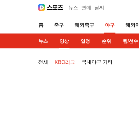
뉴스
연예
날씨
홈
축구
해외축구
야구
해외
뉴스
영상
일정
순위
팀/선수
전체
국내야구 기타
KBO리그