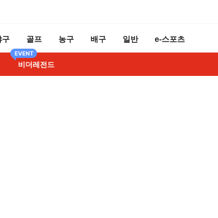
야구
골프
농구
배구
일반
e-스포츠
비더레전드