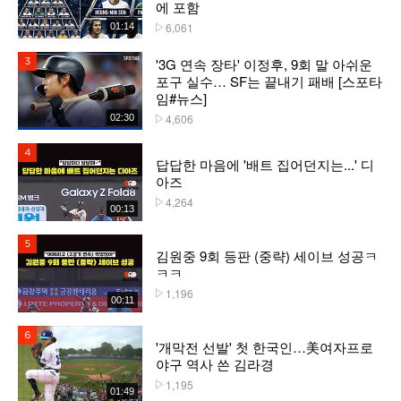
에 포함
6,061
01:14
플레이수
'3G 연속 장타' 이정후, 9회 말 아쉬운
3위
포구 실수… SF는 끝내기 패배 [스포타
임#뉴스]
4,606
02:30
플레이수
4위
답답한 마음에 '배트 집어던지는...' 디
아즈
4,264
플레이수
00:13
5위
김원중 9회 등판 (중략) 세이브 성공ㅋ
ㅋㅋ
1,196
플레이수
00:11
6위
'개막전 선발' 첫 한국인…美여자프로
야구 역사 쓴 김라경
1,195
플레이수
01:49