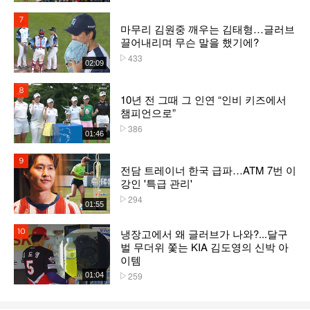
7위
마무리 김원중 깨우는 김태형…글러브
끌어내리며 무슨 말을 했기에?
433
플레이수
02:09
8위
10년 전 그때 그 인연 “인비 키즈에서
챔피언으로”
386
플레이수
01:46
9위
전담 트레이너 한국 급파…ATM 7번 이
강인 '특급 관리'
294
플레이수
01:55
냉장고에서 왜 글러브가 나와?...달구
10위
벌 무더위 쫓는 KIA 김도영의 신박 아
이템
259
01:04
플레이수