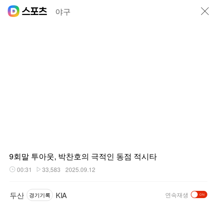
닫기
야구
9회말 투아웃, 박찬호의 극적인 동점 적시타
00:31
33,583
2025.09.12
재생시간
플레이수
두산
KIA
연속재생
경기기록