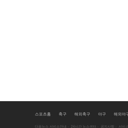
스포츠홈
축구
해외축구
야구
해외야
다음뉴스 서비스안내
·
24시간 뉴스센터
·
공지사항
·
서비스