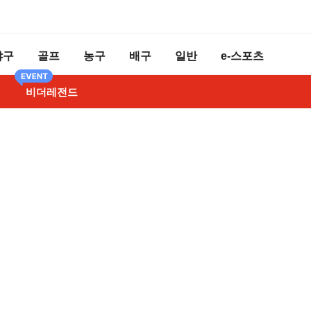
야구
골프
농구
배구
일반
e-스포츠
비더레전드