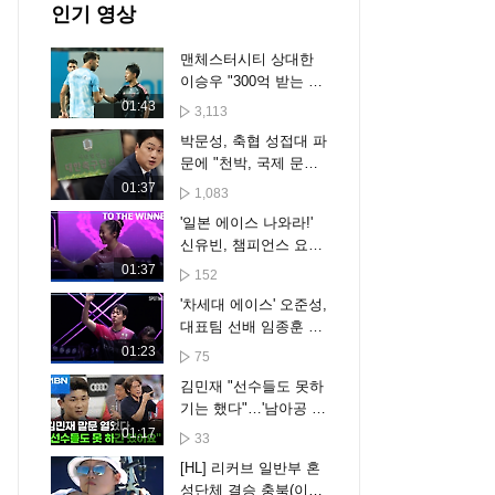
인기 영상
맨체스터시티 상대한
이승우 "300억 받는 선
수랑 같겠어요?"
01:43
3,113
박문성, 축협 성접대 파
문에 "천박, 국제 문제
비화될 수도"
01:37
1,083
'일본 에이스 나와라!'
신유빈, 챔피언스 요코
하마 8강 진출 [스포타
01:37
152
임#뉴스]
'차세대 에이스' 오준성,
대표팀 선배 임종훈 꺾
고 8강 진출 [스포타임
01:23
75
#뉴스]
김민재 "선수들도 못하
기는 했다"…'남아공 졸
전' 평가 보니 [포크뉴
01:17
33
스]
[HL] 리커브 일반부 혼
성단체 결승 충북(이한