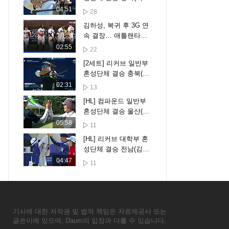
샘, 박수빈) vs 광주(이
04:51
28
승윤, 안산)
김하성, 복귀 후 3G 연
속 결장… 애틀랜타는
파죽의 8연승 [스포타
02:55
22
임#뉴스]
[2세트] 리커브 일반부
혼성단체 결승 충북(이
한샘, 박수빈) vs 광주
02:31
13
(이승윤, 안산)
[HL] 컴파운드 일반부
혼성단체 결승 울산(양
재원, 유희연) vs 제주
05:58
11
(한재엽, 한승연)
[HL] 리커브 대학부 혼
성단체 결승 전남(김다
니엘, 김서하) vs 인천
04:47
11
(정세윤, 이주예)
기사에 대한 저작권 및 법적 책임은 자료제공사 또는
글쓴이에 있으며, Daum의 입장과 다를 수 있습니다.