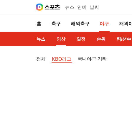
뉴스
연예
날씨
홈
축구
해외축구
야구
해외
뉴스
영상
일정
순위
팀/선수
전체
국내야구 기타
KBO리그