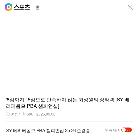
닫기
홈
'8점까지!' 5점으로 만족하지 않는 최성원의 장타력 [SY 베
리테옴므 PBA 챔피언십]
01:17
596
2025.09.08
재생시간
플레이수
SY 베리테옴므 PBA 챔피언십 25-26 준결승
연속재생