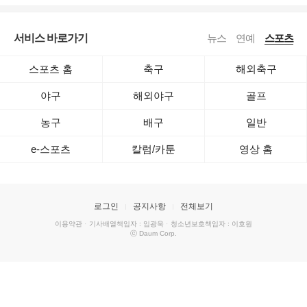
서비스 바로가기
뉴스
연예
스포츠
스포츠 홈
축구
해외축구
야구
해외야구
골프
농구
배구
일반
e-스포츠
칼럼/카툰
영상 홈
로그인
공지사항
전체보기
이용약관
·
기사배열책임자 : 임광욱
·
청소년보호책임자 : 이호원
ⓒ Daum Corp.