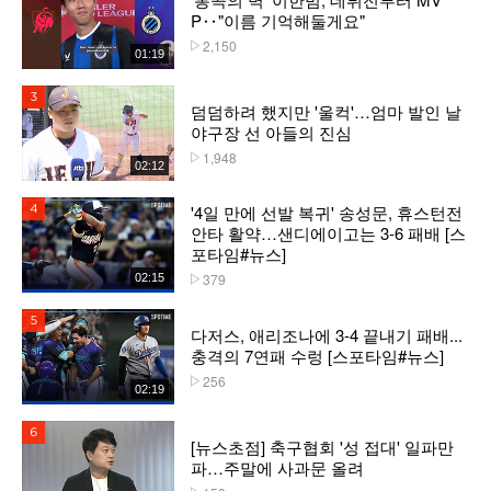
P‥"이름 기억해둘게요"
2,150
플레이수
01:19
3위
덤덤하려 했지만 '울컥'…엄마 발인 날
야구장 선 아들의 진심
1,948
플레이수
02:12
'4일 만에 선발 복귀' 송성문, 휴스턴전
4위
안타 활약…샌디에이고는 3-6 패배 [스
포타임#뉴스]
379
02:15
플레이수
5위
다저스, 애리조나에 3-4 끝내기 패배...
충격의 7연패 수렁 [스포타임#뉴스]
256
플레이수
02:19
6위
[뉴스초점] 축구협회 '성 접대' 일파만
파…주말에 사과문 올려
플레이수