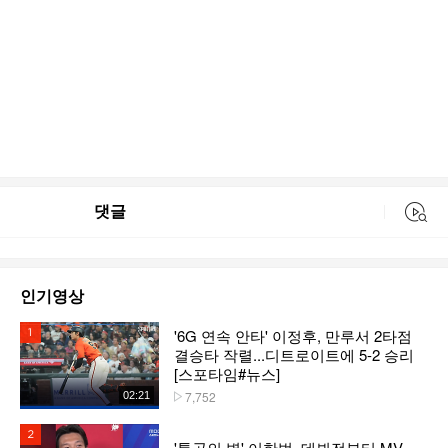
댓글
동영상 검색
인기영상
'6G 연속 안타' 이정후, 만루서 2타점
1위
결승타 작렬...디트로이트에 5-2 승리
[스포타임#뉴스]
7,752
02:21
플레이수
2위
'통곡의 벽' 이한범, 데뷔전부터 MV