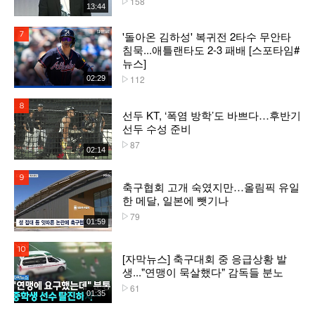
158
13:44
'돌아온 김하성' 복귀전 2타수 무안타
7위
침묵...애틀랜타도 2-3 패배 [스포타임#
뉴스]
112
02:29
플레이수
8위
선두 KT, ‘폭염 방학’도 바쁘다…후반기
선두 수성 준비
87
플레이수
02:14
9위
축구협회 고개 숙였지만…올림픽 유일
한 메달, 일본에 뺏기나
79
플레이수
01:59
10위
[자막뉴스] 축구대회 중 응급상황 발
생..."연맹이 묵살했다" 감독들 분노
61
플레이수
01:35