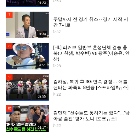
63
01:23
7위
주말까지 전 경기 취소‥경기 시작 시
간 7시로
37
플레이수
01:34
[HL] 리커브 일반부 혼성단체 결승 충
8위
북(이한샘, 박수빈) vs 광주(이승윤, 안
산)
28
04:51
플레이수
9위
김하성, 복귀 후 3G 연속 결장… 애틀
랜타는 파죽의 8연승 [스포타임#뉴스]
22
플레이수
02:55
10위
김민재 "선수들도 못하기는 했다"…'남
아공 졸전' 평가 보니 [포크뉴스]
22
플레이수
01:17