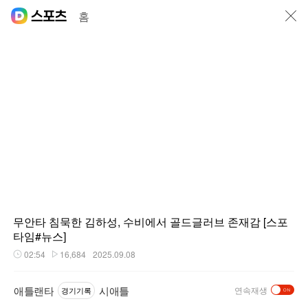
닫기
홈
무안타 침묵한 김하성, 수비에서 골드글러브 존재감 [스포
타임#뉴스]
02:54
16,684
2025.09.08
재생시간
플레이수
애틀랜타
시애틀
연속재생
경기기록