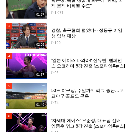
제 문제 비화될 수도"
1,071
플레이수
01:37
3위
경찰, 축구협회 털었다‥정몽규·이임
생 압색 대상
199
플레이수
02:05
4위
'일본 에이스 나와라!' 신유빈, 챔피언
스 요코하마 8강 진출 [스포타임#뉴스]
96
플레이수
01:37
5위
50도 야구장, 주말까지 리그 중단…고
교야구·골프도 곤혹
74
플레이수
01:49
6위
'차세대 에이스' 오준성, 대표팀 선배
임종훈 꺾고 8강 진출 [스포타임#뉴스]
플레이수