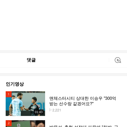
댓글
동영상 검색
인기영상
1위
맨체스터시티 상대한 이승우 "300억
받는 선수랑 같겠어요?"
2,221
플레이수
01:43
2위
박문성, 축협 성접대 파문에 "천박, 국