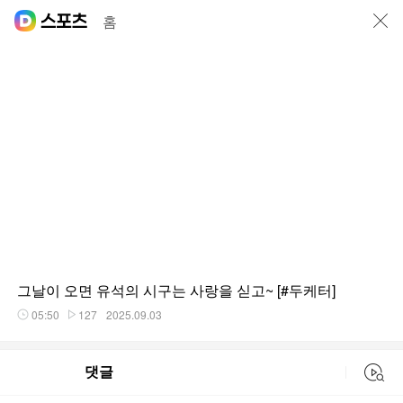
닫기
홈
그날이 오면 유석의 시구는 사랑을 싣고~ [#두케터]
05:50
127
2025.09.03
재생시간
플레이수
댓글
동영상 검색