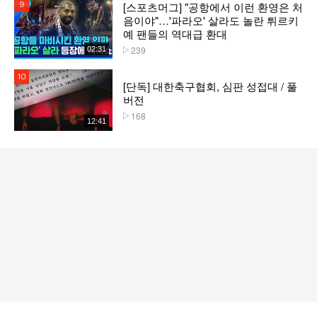
[스포츠머그] "공항에서 이런 환영은 처
9위
음이야"…'파라오' 살라도 놀란 튀르키
예 팬들의 역대급 환대
239
02:31
플레이수
10위
[단독] 대한축구협회, 심판 성접대 / 풀
버전
168
플레이수
12:41
서비스 바로가기
뉴스
연예
스포츠
스포츠 홈
축구
해외축구
야구
해외야구
골프
농구
배구
일반
e-스포츠
칼럼/카툰
영상 홈