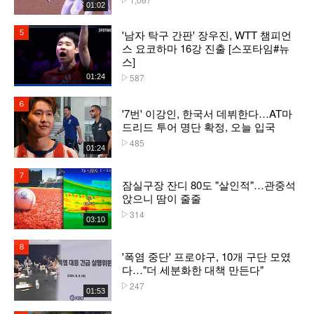
01:02
'남자 탁구 간판' 장우진, WTT 챔피언
5위
스 요코하마 16강 진출 [스포타임#뉴
스]
587
01:24
플레이수
6위
'7번' 이강인, 한국서 데뷔한다…AT마
드리드 투어 명단 확정, 오늘 입국
485
플레이수
01:24
7위
잠실구장 잔디 80도 "살인적"…관중석
앉으니 땀이 줄줄
314
플레이수
03:10
8위
'폭염 중단' 프로야구, 10개 구단 모였
다…"더 세분화한 대책 만든다"
247
플레이수
01:53