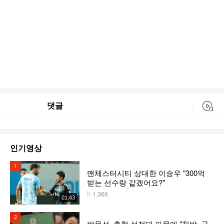
댓글
동영상 검색
인기영상
1위
맨체스터시티 상대한 이승우 "300억
받는 선수랑 같겠어요?"
1,366
플레이수
01:43
2위
박문성, 축협 성접대 파문에 "천박, 국