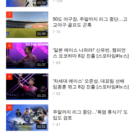
109
01:19
7위
50도 야구장, 주말까지 리그 중단…고
교야구·골프도 곤혹
74
플레이수
01:49
8위
'일본 에이스 나와라!' 신유빈, 챔피언
스 요코하마 8강 진출 [스포타임#뉴스]
63
플레이수
01:37
9위
'차세대 에이스' 오준성, 대표팀 선배
임종훈 꺾고 8강 진출 [스포타임#뉴스]
52
플레이수
01:23
10위
주말까지 리그 중단…'폭염 휴식기' 도
입도 검토
47
플레이수
01:51