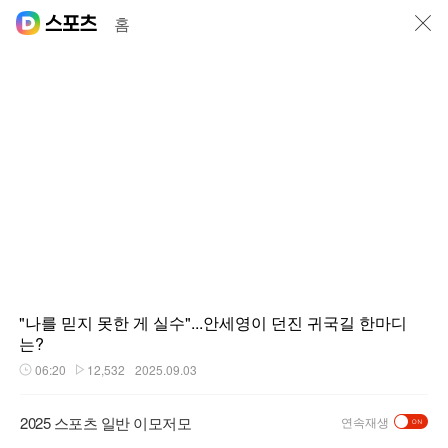
닫기
홈
"나를 믿지 못한 게 실수"...안세영이 던진 귀국길 한마디
는?
06:20
12,532
2025.09.03
재생시간
플레이수
2025 스포츠 일반 이모저모
연속재생