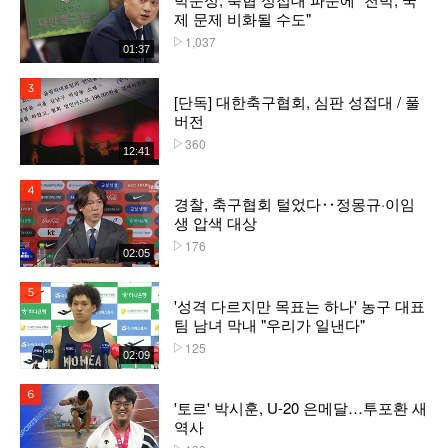
제 문제 비화될 수도"
1,037
플레이수
01:37
3위
[단독] 대한축구협회, 심판 성접대 / 풀
버전
360
플레이수
12:41
4위
경찰, 축구협회 털었다‥정몽규·이임
생 압색 대상
176
플레이수
02:05
5위
'성격 다르지만 목표는 하나' 농구 대표
팀 남녀 막내 "우리가 일낸다"
125
플레이수
02:09
6위
'토르' 박시훈, U-20 은메달…투포환 새
역사
플레이수