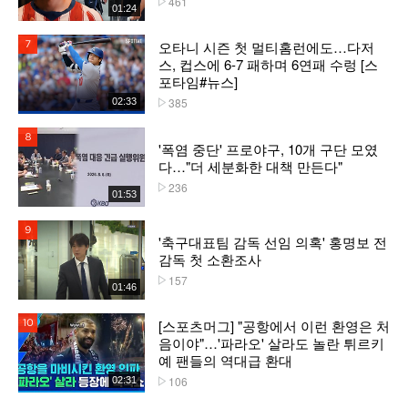
461
01:24
오타니 시즌 첫 멀티홈런에도…다저
7위
스, 컵스에 6-7 패하며 6연패 수렁 [스
포타임#뉴스]
385
02:33
플레이수
8위
'폭염 중단' 프로야구, 10개 구단 모였
다…"더 세분화한 대책 만든다"
236
플레이수
01:53
9위
'축구대표팀 감독 선임 의혹' 홍명보 전
감독 첫 소환조사
157
플레이수
01:46
[스포츠머그] "공항에서 이런 환영은 처
10위
음이야"…'파라오' 살라도 놀란 튀르키
예 팬들의 역대급 환대
106
02:31
플레이수