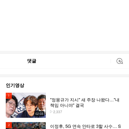
댓글
동영상 검색
인기영상
1위
"정몽규가 지시" 새 주장 나왔다…"내
책임 아니야" 결국
2,337
플레이수
02:03
이정후, 5G 연속 안타로 3할 사수… S
2위