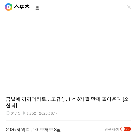
닫기
홈
금발에 까까머리로…조규성, 1년 3개월 만에 돌아온다 [소
셜픽]
01:15
8,752
2025.08.14
재생시간
플레이수
2025 해외축구 이모저모 8월
연속재생