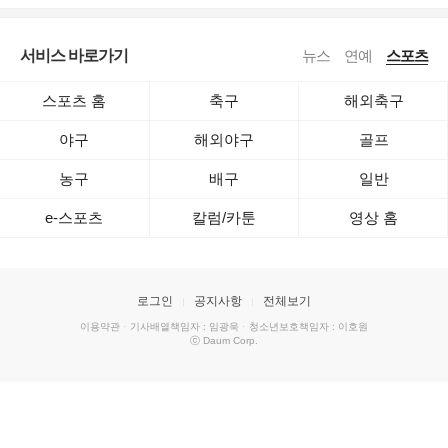
서비스 바로가기
뉴스
연예
스포츠
스포츠 홈
축구
해외축구
야구
해외야구
골프
농구
배구
일반
e-스포츠
칼럼/카툰
영상 홈
로그인
공지사항
전체보기
이용약관
·
기사배열책임자 : 임광욱
·
청소년보호책임자 : 이호원
ⓒ Daum Corp.