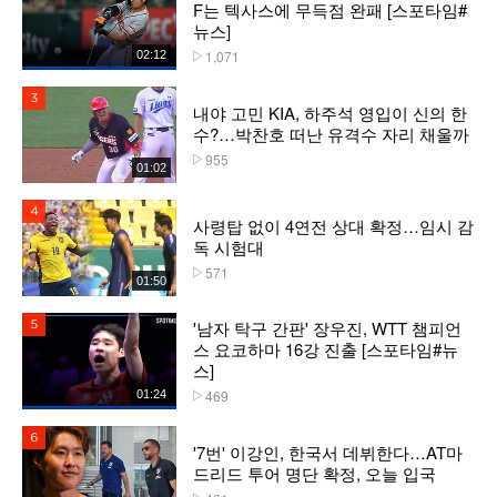
F는 텍사스에 무득점 완패 [스포타임#
뉴스]
1,071
02:12
플레이수
3위
내야 고민 KIA, 하주석 영입이 신의 한
수?…박찬호 떠난 유격수 자리 채울까
955
플레이수
01:02
4위
사령탑 없이 4연전 상대 확정…임시 감
독 시험대
571
플레이수
01:50
'남자 탁구 간판' 장우진, WTT 챔피언
5위
스 요코하마 16강 진출 [스포타임#뉴
스]
469
01:24
플레이수
6위
'7번' 이강인, 한국서 데뷔한다…AT마
드리드 투어 명단 확정, 오늘 입국
플레이수