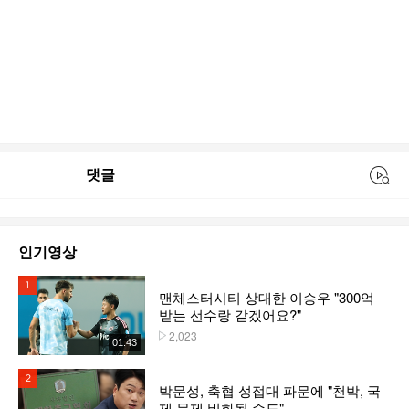
댓글
동영상 검색
인기영상
1위
맨체스터시티 상대한 이승우 "300억
받는 선수랑 같겠어요?"
2,023
플레이수
01:43
2위
박문성, 축협 성접대 파문에 "천박, 국
제 문제 비화될 수도"