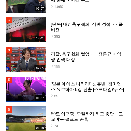
1,060
플레이수
01:37
3위
[단독] 대한축구협회, 심판 성접대 / 풀
버전
382
플레이수
12:41
4위
경찰, 축구협회 털었다‥정몽규·이임
생 압색 대상
199
플레이수
02:05
5위
'일본 에이스 나와라!' 신유빈, 챔피언
스 요코하마 8강 진출 [스포타임#뉴스]
85
플레이수
01:37
6위
50도 야구장, 주말까지 리그 중단…고
교야구·골프도 곤혹
74
플레이수
01:49