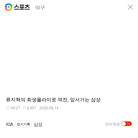
닫기
야구
류지혁의 희생플라이로 역전, 앞서가는 삼성
00:27
2,457
2025.08.14
재생시간
플레이수
KIA
삼성
연속재생
경기기록