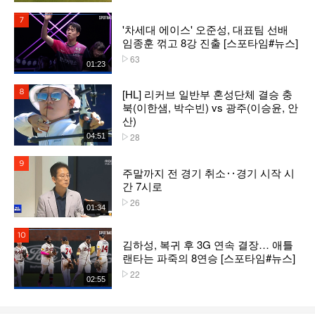
7위
'차세대 에이스' 오준성, 대표팀 선배
임종훈 꺾고 8강 진출 [스포타임#뉴스]
63
플레이수
01:23
[HL] 리커브 일반부 혼성단체 결승 충
8위
북(이한샘, 박수빈) vs 광주(이승윤, 안
산)
28
04:51
플레이수
9위
주말까지 전 경기 취소‥경기 시작 시
간 7시로
26
플레이수
01:34
10위
김하성, 복귀 후 3G 연속 결장… 애틀
랜타는 파죽의 8연승 [스포타임#뉴스]
22
플레이수
02:55