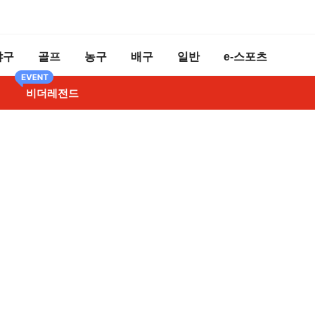
야구
골프
농구
배구
일반
e-스포츠
비더레전드