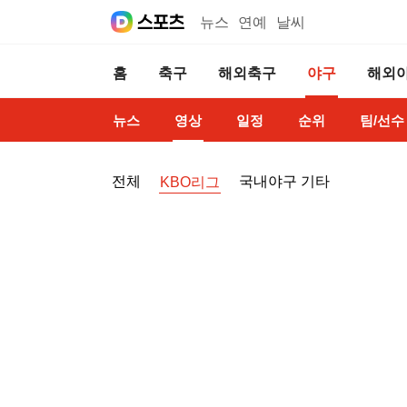
뉴스
연예
날씨
홈
축구
해외축구
야구
해외
뉴스
영상
일정
순위
팀/선수
전체
국내야구 기타
KBO리그