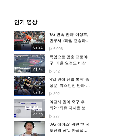
인기 영상
'6G 연속 안타' 이정후,
만루서 2타점 결승타
작렬...디트로이트에 5-
02:21
6,006
2 승리 [스포타임#뉴
폭염으로 멈춘 프로야
스]
구, 가을 일정도 비상
01:54
342
'4일 만에 선발 복귀' 송
성문, 휴스턴전 안타 활
약…샌디에이고는 3-6
02:15
302
패배 [스포타임#뉴스]
여교사 많아 축구 후
퇴?‥외유 다녀온 보고
서가
02:20
227
‘AG 에이스’ 곽빈 “미국
도전의 꿈”…환골탈태