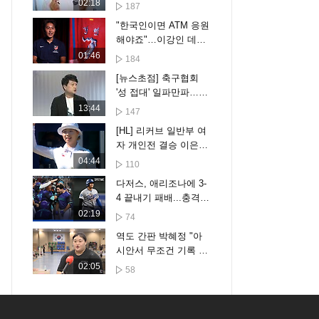
의 비결도 공개
02:18
187
"한국인이면 ATM 응원
해야죠"…이강인 데뷔
전 임박
01:46
184
[뉴스초점] 축구협회
'성 접대' 일파만파…주
말에 사과문 올려
13:44
147
[HL] 리커브 일반부 여
자 개인전 결승 이은경
vs 임시현
04:44
110
다저스, 애리조나에 3-
4 끝내기 패배...충격의
7연패 수렁 [스포타임#
02:19
74
뉴스]
역도 간판 박혜정 "아
시안서 무조건 기록 경
신"
02:05
58