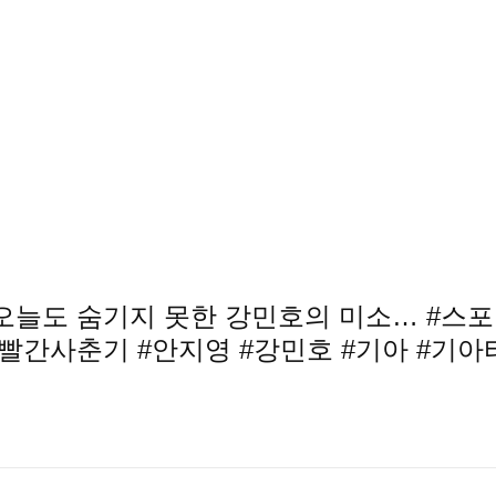
오늘도 숨기지 못한 강민호의 미소… #스포
#볼빨간사춘기 #안지영 #강민호 #기아 #기아