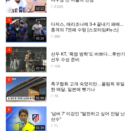
2,020
플레이수
02:12
3위
다저스, 애리조나에 3-4 끝내기 패배...
충격의 7연패 수렁 [스포타임#뉴스]
289
플레이수
02:19
4위
선두 KT, ‘폭염 방학’도 바쁘다…후반기
선두 수성 준비
109
플레이수
02:14
5위
축구협회 고개 숙였지만…올림픽 유일
한 메달, 일본에 뺏기나
79
플레이수
01:59
6위
'넘버 7' 이강인 "발전하고 싶어 안달 난
선수"
71
플레이수
01:39