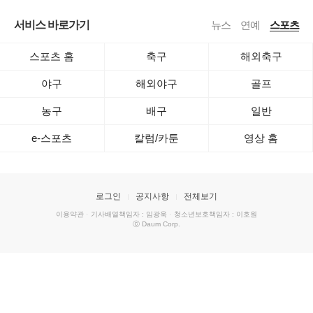
서비스 바로가기
뉴스
연예
스포츠
스포츠 홈
축구
해외축구
야구
해외야구
골프
농구
배구
일반
e-스포츠
칼럼/카툰
영상 홈
로그인
공지사항
전체보기
이용약관
·
기사배열책임자 : 임광욱
·
청소년보호책임자 : 이호원
ⓒ Daum Corp.