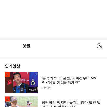
댓글
동영상 검색
인기영상
1위
'통곡의 벽' 이한범, 데뷔전부터 MV
P‥"이름 기억해둘게요"
2,221
플레이수
01:19
2위
덤덤하려 했지만 '울컥'…엄마 발인 날
야구장 선 아들의 진심