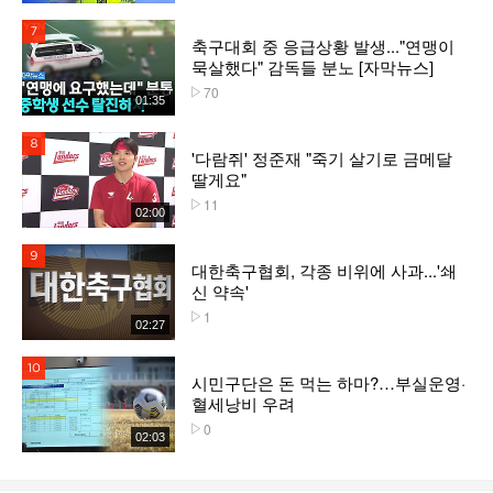
7위
축구대회 중 응급상황 발생..."연맹이
묵살했다" 감독들 분노 [자막뉴스]
70
플레이수
01:35
8위
'다람쥐' 정준재 "죽기 살기로 금메달
딸게요"
11
플레이수
02:00
9위
대한축구협회, 각종 비위에 사과...'쇄
신 약속'
1
플레이수
02:27
10위
시민구단은 돈 먹는 하마?…부실운영·
혈세낭비 우려
0
플레이수
02:03