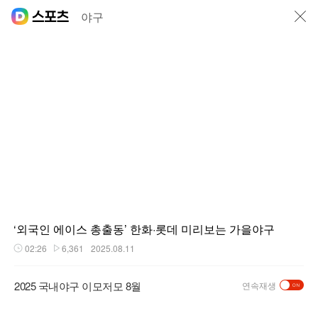
닫기
야구
‘외국인 에이스 총출동’ 한화·롯데 미리보는 가을야구
02:26
6,361
2025.08.11
재생시간
플레이수
2025 국내야구 이모저모 8월
연속재생