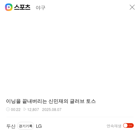
닫기
야구
이닝을 끝내버리는 신민재의 글러브 토스
00:22
12,807
2025.08.07
재생시간
플레이수
두산
LG
연속재생
경기기록