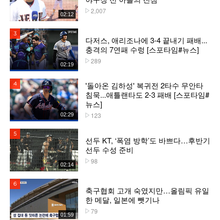
2,007
플레이수
02:12
3위
다저스, 애리조나에 3-4 끝내기 패배...
충격의 7연패 수렁 [스포타임#뉴스]
289
플레이수
02:19
'돌아온 김하성' 복귀전 2타수 무안타
4위
침묵...애틀랜타도 2-3 패배 [스포타임#
뉴스]
123
02:29
플레이수
5위
선두 KT, ‘폭염 방학’도 바쁘다…후반기
선두 수성 준비
98
플레이수
02:14
6위
축구협회 고개 숙였지만…올림픽 유일
한 메달, 일본에 뺏기나
79
플레이수
01:59