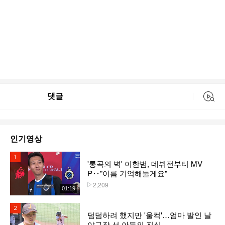
댓글
동영상 검색
인기영상
1위
'통곡의 벽' 이한범, 데뷔전부터 MV
P‥"이름 기억해둘게요"
2,209
플레이수
01:19
2위
덤덤하려 했지만 '울컥'…엄마 발인 날
야구장 선 아들의 진심