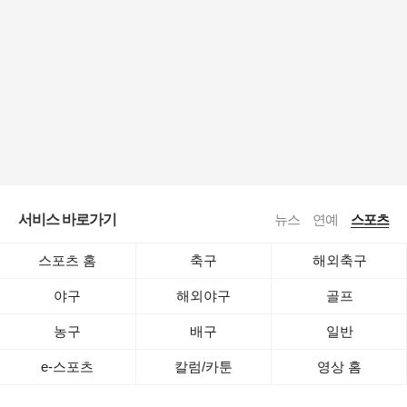
서비스 바로가기
뉴스
연예
스포츠
스포츠 홈
축구
해외축구
야구
해외야구
골프
농구
배구
일반
e-스포츠
칼럼/카툰
영상 홈
로그인
공지사항
전체보기
이용약관
·
기사배열책임자 : 임광욱
·
청소년보호책임자 : 이호원
ⓒ Daum Corp.