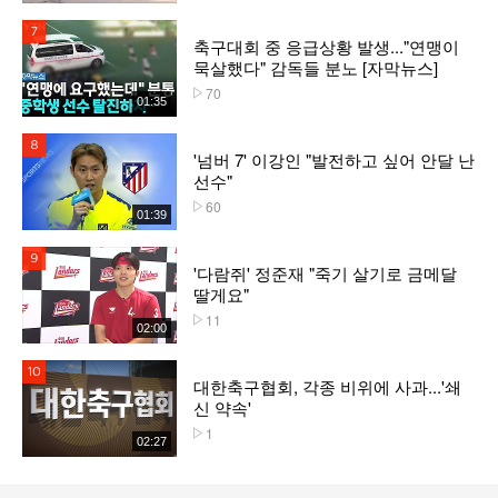
7위
축구대회 중 응급상황 발생..."연맹이
묵살했다" 감독들 분노 [자막뉴스]
70
플레이수
01:35
8위
'넘버 7' 이강인 "발전하고 싶어 안달 난
선수"
60
플레이수
01:39
9위
'다람쥐' 정준재 "죽기 살기로 금메달
딸게요"
11
플레이수
02:00
10위
대한축구협회, 각종 비위에 사과...'쇄
신 약속'
1
플레이수
02:27