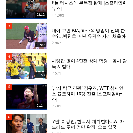
F는 텍사스에 무득점 완패 [스포타임#
뉴스]
1,083
02:12
플레이수
3위
내야 고민 KIA, 하주석 영입이 신의 한
수?…박찬호 떠난 유격수 자리 채울까
967
플레이수
01:02
4위
사령탑 없이 4연전 상대 확정…임시 감
독 시험대
571
플레이수
01:50
'남자 탁구 간판' 장우진, WTT 챔피언
5위
스 요코하마 16강 진출 [스포타임#뉴
스]
481
01:24
플레이수
6위
'7번' 이강인, 한국서 데뷔한다…AT마
드리드 투어 명단 확정, 오늘 입국
플레이수