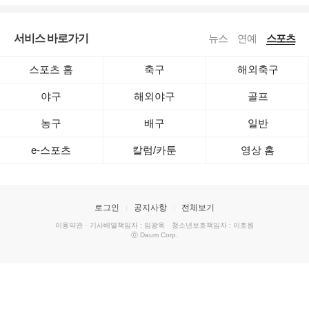
서비스 바로가기
뉴스
연예
스포츠
스포츠 홈
축구
해외축구
야구
해외야구
골프
농구
배구
일반
e-스포츠
칼럼/카툰
영상 홈
로그인
공지사항
전체보기
이용약관
·
기사배열책임자 : 임광욱
·
청소년보호책임자 : 이호원
ⓒ Daum Corp.