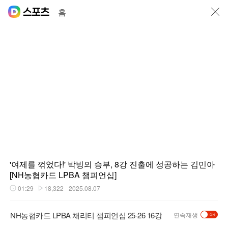
닫기
홈
'여제를 꺾었다!' 박빙의 승부, 8강 진출에 성공하는 김민아
[NH농협카드 LPBA 챔피언십]
01:29
18,322
2025.08.07
재생시간
플레이수
NH농협카드 LPBA 채리티 챔피언십 25-26 16강
연속재생