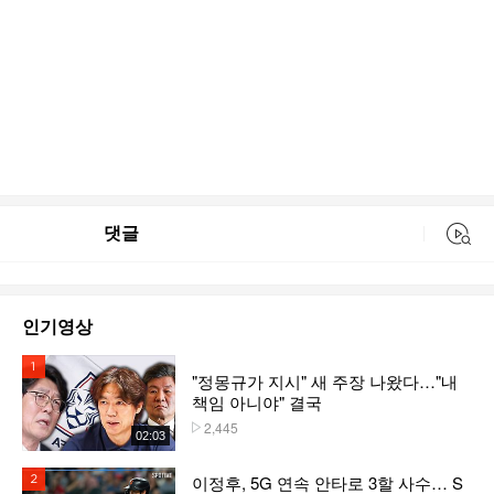
댓글
동영상 검색
인기영상
1위
"정몽규가 지시" 새 주장 나왔다…"내
책임 아니야" 결국
2,445
플레이수
02:03
이정후, 5G 연속 안타로 3할 사수… S
2위