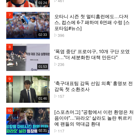
461
01:24
오타니 시즌 첫 멀티홈런에도…다저
7위
스, 컵스에 6-7 패하며 6연패 수렁 [스
포타임#뉴스]
396
02:33
플레이수
8위
'폭염 중단' 프로야구, 10개 구단 모였
다…"더 세분화한 대책 만든다"
236
플레이수
01:53
9위
'축구대표팀 감독 선임 의혹' 홍명보 전
감독 첫 소환조사
157
플레이수
01:46
[스포츠머그] "공항에서 이런 환영은 처
10위
음이야"…'파라오' 살라도 놀란 튀르키
예 팬들의 역대급 환대
117
02:31
플레이수