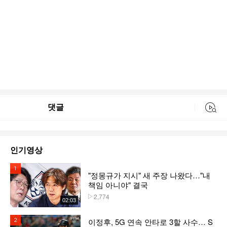
댓글
동영상 검색
인기영상
1위
"정몽규가 지시" 새 주장 나왔다…"내
책임 아니야" 결국
2,774
플레이수
02:03
이정후, 5G 연속 안타로 3할 사수… S
2위