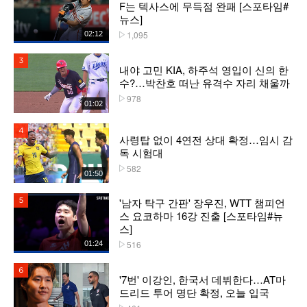
F는 텍사스에 무득점 완패 [스포타임#
뉴스]
1,095
02:12
플레이수
3위
내야 고민 KIA, 하주석 영입이 신의 한
수?…박찬호 떠난 유격수 자리 채울까
978
플레이수
01:02
4위
사령탑 없이 4연전 상대 확정…임시 감
독 시험대
582
플레이수
01:50
'남자 탁구 간판' 장우진, WTT 챔피언
5위
스 요코하마 16강 진출 [스포타임#뉴
스]
516
01:24
플레이수
6위
'7번' 이강인, 한국서 데뷔한다…AT마
드리드 투어 명단 확정, 오늘 입국
플레이수