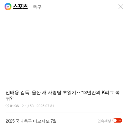
닫기
축구
신태용 감독, 울산 새 사령탑 초읽기‥'13년만의 K리그 복
귀?'
01:36
1,153
2025.07.31
재생시간
플레이수
2025 국내축구 이모저모 7월
연속재생