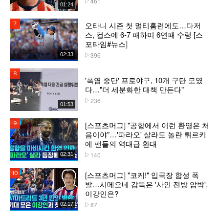
461
01:24
오타니 시즌 첫 멀티홈런에도…다저
7위
스, 컵스에 6-7 패하며 6연패 수렁 [스
포타임#뉴스]
396
02:33
플레이수
8위
'폭염 중단' 프로야구, 10개 구단 모였
다…"더 세분화한 대책 만든다"
236
플레이수
01:53
[스포츠머그] "공항에서 이런 환영은 처
9위
음이야"…'파라오' 살라도 놀란 튀르키
예 팬들의 역대급 환대
140
02:31
플레이수
[스포츠머그] "코케!" 입국장 함성 폭
10위
발…시메오네 감독은 '사인 전방 압박',
이강인은?
87
02:17
플레이수