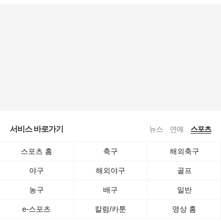
서비스 바로가기
뉴스
연예
스포츠
스포츠 홈
축구
해외축구
야구
해외야구
골프
농구
배구
일반
e-스포츠
칼럼/카툰
영상 홈