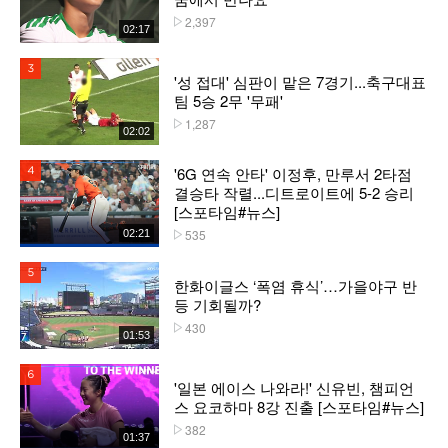
2,397
플레이수
02:17
3위
'성 접대' 심판이 맡은 7경기...축구대표
팀 5승 2무 '무패'
1,287
플레이수
02:02
'6G 연속 안타' 이정후, 만루서 2타점
4위
결승타 작렬...디트로이트에 5-2 승리
[스포타임#뉴스]
535
02:21
플레이수
5위
한화이글스 ‘폭염 휴식’…가을야구 반
등 기회될까?
430
플레이수
01:53
6위
'일본 에이스 나와라!' 신유빈, 챔피언
스 요코하마 8강 진출 [스포타임#뉴스]
382
플레이수
01:37