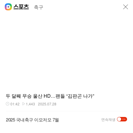
닫기
축구
두 달째 무승 울산 HD…팬들 “김판곤 나가”
01:42
1,443
2025.07.28
재생시간
플레이수
2025 국내축구 이모저모 7월
연속재생