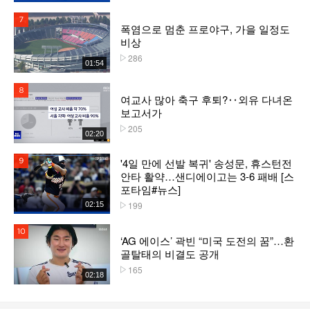
7위
폭염으로 멈춘 프로야구, 가을 일정도
비상
286
플레이수
01:54
8위
여교사 많아 축구 후퇴?‥외유 다녀온
보고서가
205
플레이수
02:20
'4일 만에 선발 복귀' 송성문, 휴스턴전
9위
안타 활약…샌디에이고는 3-6 패배 [스
포타임#뉴스]
199
02:15
플레이수
10위
‘AG 에이스’ 곽빈 “미국 도전의 꿈”…환
골탈태의 비결도 공개
165
플레이수
02:18