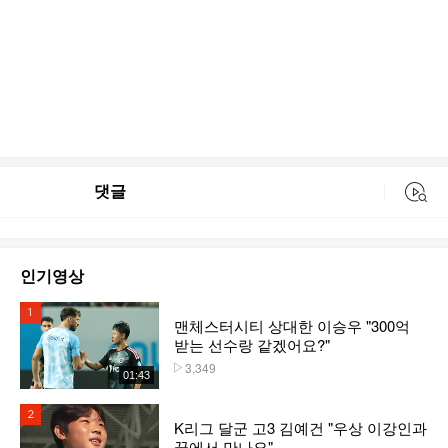
댓글
동영상 검색
인기영상
1위
맨체스터시티 상대한 이승우 "300억
받는 선수랑 같겠어요?"
3,349
플레이수
01:43
2위
K리그 달군 고3 김예건 "우상 이강인과
꿈에서 만나요"