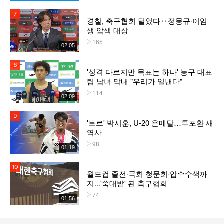
7위
경찰, 축구협회 털었다‥정몽규·이임
생 압색 대상
165
플레이수
02:05
8위
'성격 다르지만 목표는 하나' 농구 대표
팀 남녀 막내 "우리가 일낸다"
114
플레이수
02:09
9위
'토르' 박시훈, U-20 은메달…투포환 새
역사
98
플레이수
01:19
10위
월드컵 졸전·국회 청문회·압수수색까
지...'쑥대밭' 된 축구협회
74
플레이수
01:56