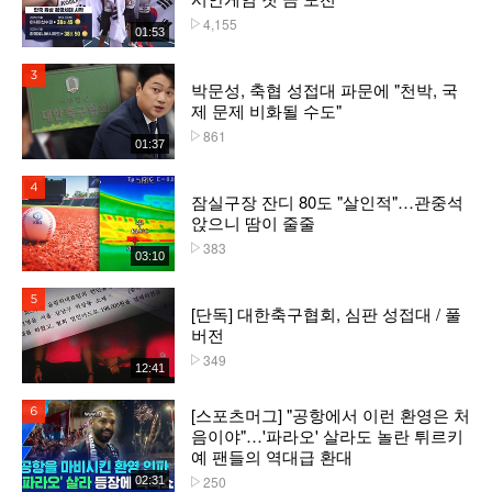
4,155
플레이수
01:53
3위
박문성, 축협 성접대 파문에 "천박, 국
제 문제 비화될 수도"
861
플레이수
01:37
4위
잠실구장 잔디 80도 "살인적"…관중석
앉으니 땀이 줄줄
383
플레이수
03:10
5위
[단독] 대한축구협회, 심판 성접대 / 풀
버전
349
플레이수
12:41
[스포츠머그] "공항에서 이런 환영은 처
6위
음이야"…'파라오' 살라도 놀란 튀르키
예 팬들의 역대급 환대
250
02:31
플레이수