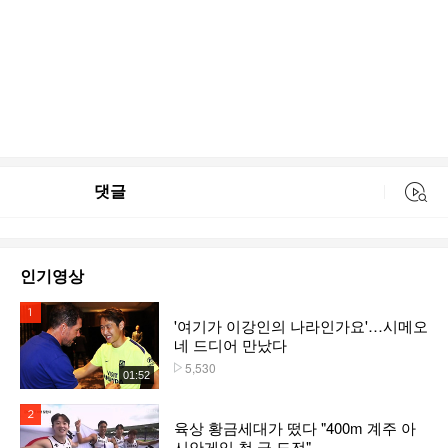
댓글
동영상 검색
인기영상
1위
'여기가 이강인의 나라인가요'…시메오
네 드디어 만났다
5,530
플레이수
01:52
2위
육상 황금세대가 떴다 "400m 계주 아
시안게임 첫 금 도전"