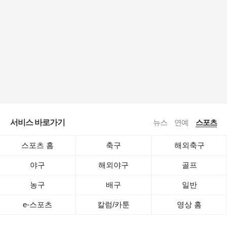
서비스 바로가기
뉴스
연예
스포츠
스포츠 홈
축구
해외축구
야구
해외야구
골프
농구
배구
일반
e-스포츠
칼럼/카툰
영상 홈