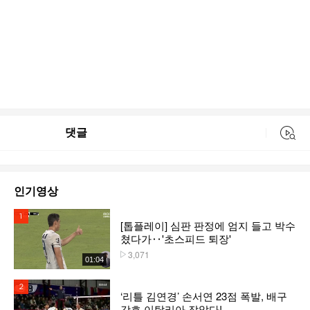
댓글
동영상 검색
인기영상
1위
[톱플레이] 심판 판정에 엄지 들고 박수
쳤다가‥'초스피드 퇴장'
3,071
플레이수
01:04
2위
‘리틀 김연경’ 손서연 23점 폭발, 배구
강호 이탈리아 잡았다!