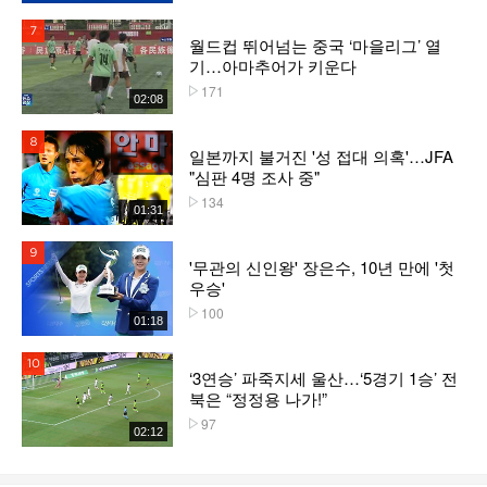
7위
월드컵 뛰어넘는 중국 ‘마을리그’ 열
기…아마추어가 키운다
171
플레이수
02:08
8위
일본까지 불거진 '성 접대 의혹'…JFA
"심판 4명 조사 중"
134
플레이수
01:31
9위
'무관의 신인왕' 장은수, 10년 만에 '첫
우승'
100
플레이수
01:18
10위
‘3연승’ 파죽지세 울산…‘5경기 1승’ 전
북은 “정정용 나가!”
97
플레이수
02:12