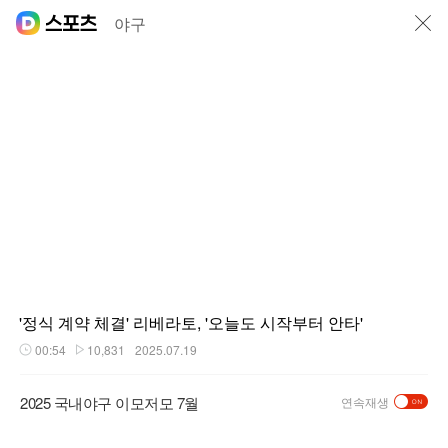
닫기
야구
'정식 계약 체결' 리베라토, '오늘도 시작부터 안타'
00:54
10,831
2025.07.19
재생시간
플레이수
2025 국내야구 이모저모 7월
연속재생