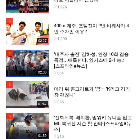
1,276
플레이수
02:11
3위
400m 계주, 조엘진이 2번·비웨사가 4
번 주자인 이유?
1,200
플레이수
02:27
'대주자 출전' 김하성, 연장 10회 결승
4위
득점…애틀랜타, 양키스에 2-1 승리
[스포타임#뉴스]
654
02:33
플레이수
5위
머리 위 콘크리트가 '쿵'‥'K리그 경기
장 괜찮나'
386
플레이수
01:47
'전화위복' 배지환, 밀워키 유니폼 입고
6위
ML 복귀전 시즌 첫 안타 [스포타임#뉴
스]
216
01:59
플레이수