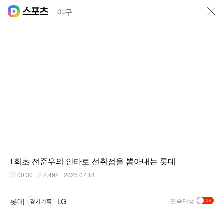
닫기
야구
1회초 전준우의 안타로 선취점을 뽑아내는 롯데
00:30
2,492
2025.07.18
재생시간
플레이수
롯데
LG
연속재생
경기기록