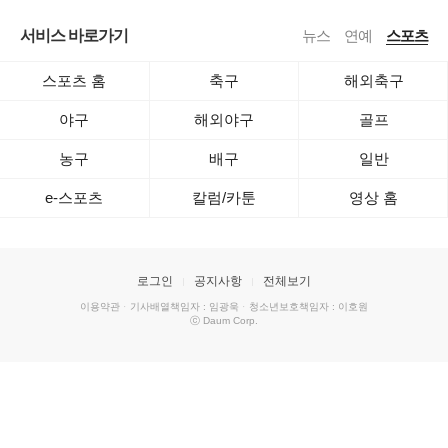
서비스 바로가기
뉴스
연예
스포츠
스포츠 홈
축구
해외축구
야구
해외야구
골프
농구
배구
일반
e-스포츠
칼럼/카툰
영상 홈
로그인
공지사항
전체보기
이용약관
·
기사배열책임자 : 임광욱
·
청소년보호책임자 : 이호원
ⓒ Daum Corp.