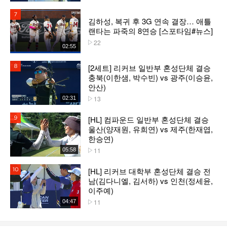
7위
김하성, 복귀 후 3G 연속 결장… 애틀
랜타는 파죽의 8연승 [스포타임#뉴스]
22
플레이수
02:55
[2세트] 리커브 일반부 혼성단체 결승
8위
충북(이한샘, 박수빈) vs 광주(이승윤,
안산)
13
02:31
플레이수
[HL] 컴파운드 일반부 혼성단체 결승
9위
울산(양재원, 유희연) vs 제주(한재엽,
한승연)
11
05:58
플레이수
[HL] 리커브 대학부 혼성단체 결승 전
10위
남(김다니엘, 김서하) vs 인천(정세윤,
이주예)
11
04:47
플레이수