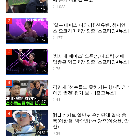
1,083
플레이수
01:37
3위
'일본 에이스 나와라!' 신유빈, 챔피언
스 요코하마 8강 진출 [스포타임#뉴스]
177
플레이수
01:37
4위
'차세대 에이스' 오준성, 대표팀 선배
임종훈 꺾고 8강 진출 [스포타임#뉴스]
75
플레이수
01:23
5위
김민재 "선수들도 못하기는 했다"…'남
아공 졸전' 평가 보니 [포크뉴스]
44
플레이수
01:17
[HL] 리커브 일반부 혼성단체 결승 충
6위
북(이한샘, 박수빈) vs 광주(이승윤, 안
산)
39
04:51
플레이수