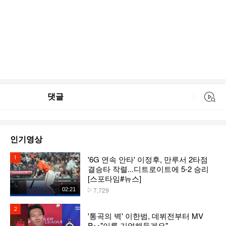
댓글
동영상 검색
인기영상
'6G 연속 안타' 이정후, 만루서 2타점
1위
결승타 작렬...디트로이트에 5-2 승리
[스포타임#뉴스]
7,729
02:21
플레이수
2위
'통곡의 벽' 이한범, 데뷔전부터 MV
P‥"이름 기억해둘게요"