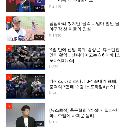
2,116
플레이수
01:19
3위
덤덤하려 했지만 '울컥'…엄마 발인 날
야구장 선 아들의 진심
1,936
플레이수
02:12
'4일 만에 선발 복귀' 송성문, 휴스턴전
4위
안타 활약…샌디에이고는 3-6 패배 [스
포타임#뉴스]
379
02:15
플레이수
5위
다저스, 애리조나에 3-4 끝내기 패배...
충격의 7연패 수렁 [스포타임#뉴스]
245
플레이수
02:19
6위
[뉴스초점] 축구협회 '성 접대' 일파만
파…주말에 사과문 올려
158
플레이수
13:44