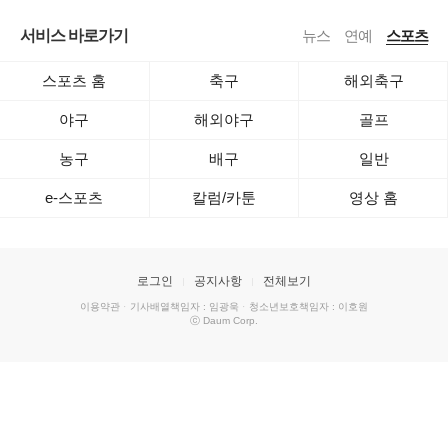
서비스 바로가기
뉴스
연예
스포츠
스포츠 홈
축구
해외축구
야구
해외야구
골프
농구
배구
일반
e-스포츠
칼럼/카툰
영상 홈
로그인
공지사항
전체보기
이용약관
·
기사배열책임자 : 임광욱
·
청소년보호책임자 : 이호원
ⓒ Daum Corp.