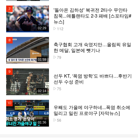
'돌아온 김하성' 복귀전 2타수 무안타
7위
침묵...애틀랜타도 2-3 패배 [스포타임#
뉴스]
112
02:29
플레이수
8위
축구협회 고개 숙였지만…올림픽 유일
한 메달, 일본에 뺏기나
79
플레이수
01:59
9위
선두 KT, ‘폭염 방학’도 바쁘다…후반기
선두 수성 준비
75
플레이수
02:14
10위
우째도 가을에 야구하네...폭염 취소에
밀리고 밀린 프로야구 [자막뉴스]
56
플레이수
01:36