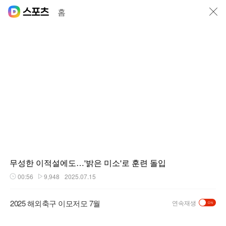
닫기
홈
무성한 이적설에도…'밝은 미소'로 훈련 돌입
00:56
9,948
2025.07.15
재생시간
플레이수
2025 해외축구 이모저모 7월
연속재생