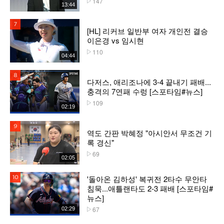
147
13:44
7위
[HL] 리커브 일반부 여자 개인전 결승
이은경 vs 임시현
110
플레이수
04:44
8위
다저스, 애리조나에 3-4 끝내기 패배...
충격의 7연패 수렁 [스포타임#뉴스]
109
플레이수
02:19
9위
역도 간판 박혜정 "아시안서 무조건 기
록 경신"
69
플레이수
02:05
'돌아온 김하성' 복귀전 2타수 무안타
10위
침묵...애틀랜타도 2-3 패배 [스포타임#
뉴스]
67
02:29
플레이수