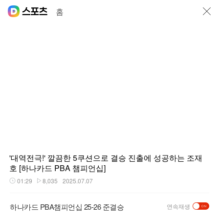
닫기
홈
'대역전극!' 깔끔한 5쿠션으로 결승 진출에 성공하는 조재
호 [하나카드 PBA 챔피언십]
01:29
8,035
2025.07.07
재생시간
플레이수
하나카드 PBA챔피언십 25-26 준결승
연속재생