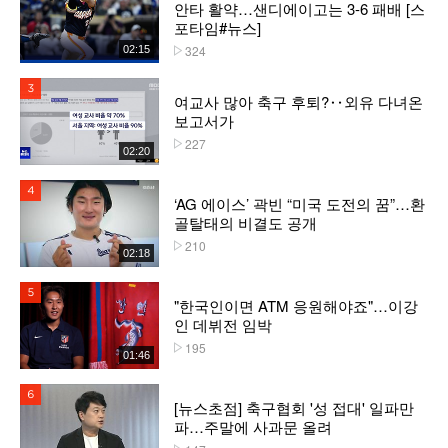
안타 활약…샌디에이고는 3-6 패배 [스
포타임#뉴스]
324
02:15
플레이수
3위
여교사 많아 축구 후퇴?‥외유 다녀온
보고서가
227
플레이수
02:20
4위
‘AG 에이스’ 곽빈 “미국 도전의 꿈”…환
골탈태의 비결도 공개
210
플레이수
02:18
5위
"한국인이면 ATM 응원해야죠"…이강
인 데뷔전 임박
195
플레이수
01:46
6위
[뉴스초점] 축구협회 '성 접대' 일파만
파…주말에 사과문 올려
플레이수