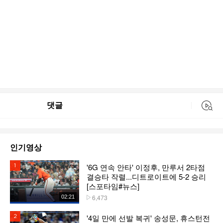
댓글
동영상 검색
인기영상
'6G 연속 안타' 이정후, 만루서 2타점
1위
결승타 작렬...디트로이트에 5-2 승리
[스포타임#뉴스]
6,473
02:21
플레이수
'4일 만에 선발 복귀' 송성문, 휴스턴전
2위