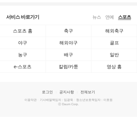
서비스 바로가기
뉴스
연예
스포츠
스포츠 홈
축구
해외축구
야구
해외야구
골프
농구
배구
일반
e-스포츠
칼럼/카툰
영상 홈
로그인
공지사항
전체보기
이용약관
·
기사배열책임자 : 임광욱
·
청소년보호책임자 : 이호원
ⓒ Daum Corp.