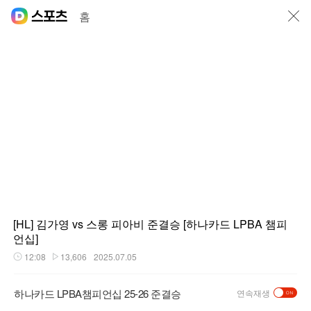
닫기
홈
[HL] 김가영 vs 스롱 피아비 준결승 [하나카드 LPBA 챔피
언십]
12:08
13,606
2025.07.05
재생시간
플레이수
하나카드 LPBA챔피언십 25-26 준결승
연속재생