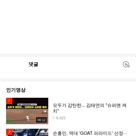
댓글
동영상 검색
인기영상
1위
모두가 감탄한... 김태연의 "슈퍼맨 캐
치"
8,425
플레이수
00:12
손흥민, 역대 'GOAT 피라미드' 선정···
2위