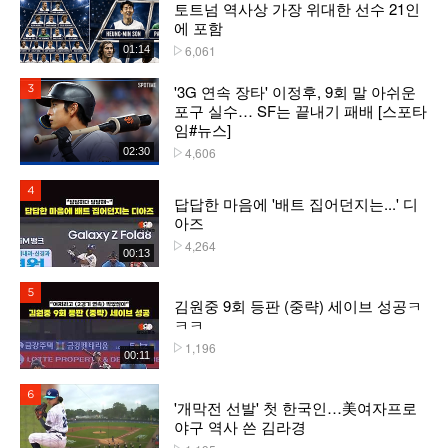
토트넘 역사상 가장 위대한 선수 21인
에 포함
6,061
01:14
플레이수
'3G 연속 장타' 이정후, 9회 말 아쉬운
3위
포구 실수… SF는 끝내기 패배 [스포타
임#뉴스]
4,606
02:30
플레이수
4위
답답한 마음에 '배트 집어던지는...' 디
아즈
4,264
플레이수
00:13
5위
김원중 9회 등판 (중략) 세이브 성공ㅋ
ㅋㅋ
1,196
플레이수
00:11
6위
'개막전 선발' 첫 한국인…美여자프로
야구 역사 쓴 김라경
플레이수