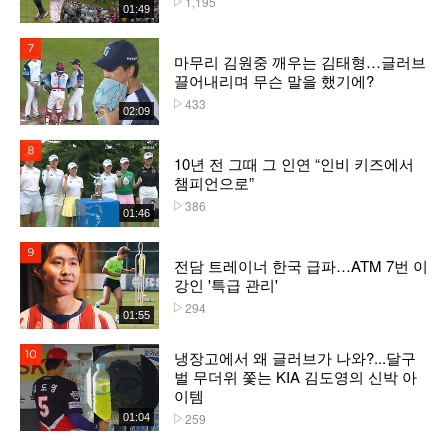
1,195
01:49
7위
마무리 김원중 깨우는 김태형…글러브
끌어내리며 무슨 말을 했기에?
433
플레이수
02:09
8위
10년 전 그때 그 인연 “인비 키즈에서
챔피언으로”
386
플레이수
01:46
9위
전담 트레이너 한국 급파…ATM 7번 이
강인 '특급 관리'
294
플레이수
01:55
냉장고에서 왜 글러브가 나와?...달구
10위
벌 무더위 쫓는 KIA 김도영의 신박 아
이템
259
01:04
플레이수