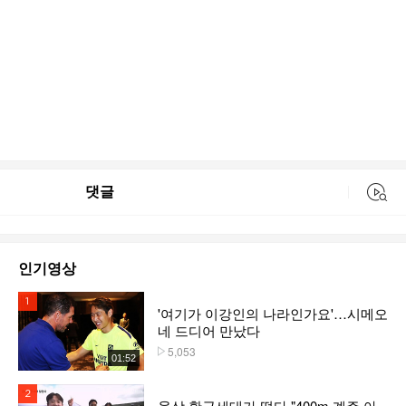
댓글
동영상 검색
인기영상
1위
'여기가 이강인의 나라인가요'…시메오
네 드디어 만났다
5,053
플레이수
01:52
2위
육상 황금세대가 떴다 "400m 계주 아