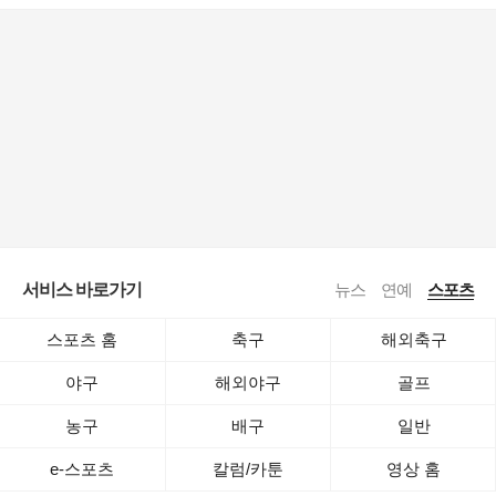
서비스 바로가기
뉴스
연예
스포츠
스포츠 홈
축구
해외축구
야구
해외야구
골프
농구
배구
일반
e-스포츠
칼럼/카툰
영상 홈