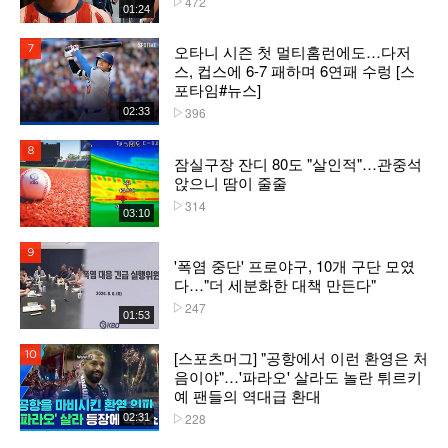
472
01:24
오타니 시즌 첫 멀티홈런에도…다저
7위
스, 컵스에 6-7 패하며 6연패 수렁 [스
포타임#뉴스]
396
02:33
플레이수
8위
잠실구장 잔디 80도 "살인적"…관중석
앉으니 땀이 줄줄
314
플레이수
03:10
9위
'폭염 중단' 프로야구, 10개 구단 모였
다…"더 세분화한 대책 만든다"
247
플레이수
01:53
[스포츠머그] "공항에서 이런 환영은 처
10위
음이야"…'파라오' 살라도 놀란 튀르키
예 팬들의 역대급 환대
228
02:31
플레이수