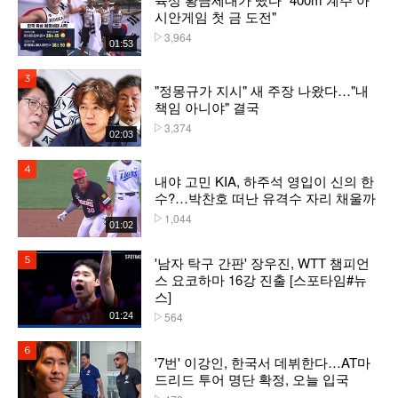
시안게임 첫 금 도전"
3,964
플레이수
01:53
3위
"정몽규가 지시" 새 주장 나왔다…"내
책임 아니야" 결국
3,374
플레이수
02:03
4위
내야 고민 KIA, 하주석 영입이 신의 한
수?…박찬호 떠난 유격수 자리 채울까
1,044
플레이수
01:02
'남자 탁구 간판' 장우진, WTT 챔피언
5위
스 요코하마 16강 진출 [스포타임#뉴
스]
564
01:24
플레이수
6위
'7번' 이강인, 한국서 데뷔한다…AT마
드리드 투어 명단 확정, 오늘 입국
플레이수