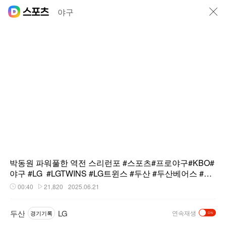
닫기
야구
박동원 파워풀한 역전 스리런포 #스포츠#프로야구#KBO#
야구 #LG #LGTWINS #LG트윈스 #두산 #두산베어스 #베
어스 #베어스
00:40
21,820
2025.06.21
재생시간
플레이수
두산
LG
연속재생
경기기록