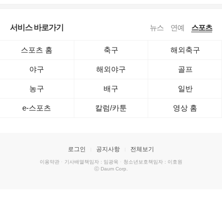
서비스 바로가기
뉴스
연예
스포츠
스포츠 홈
축구
해외축구
야구
해외야구
골프
농구
배구
일반
e-스포츠
칼럼/카툰
영상 홈
로그인
공지사항
전체보기
이용약관
·
기사배열책임자 : 임광욱
·
청소년보호책임자 : 이호원
ⓒ Daum Corp.