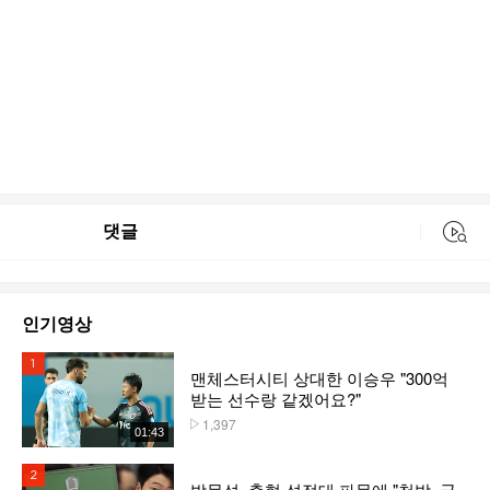
댓글
동영상 검색
인기영상
1위
맨체스터시티 상대한 이승우 "300억
받는 선수랑 같겠어요?"
1,397
플레이수
01:43
2위
박문성, 축협 성접대 파문에 "천박, 국