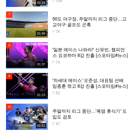
109
01:19
7위
50도 야구장, 주말까지 리그 중단…고
교야구·골프도 곤혹
74
플레이수
01:49
8위
'일본 에이스 나와라!' 신유빈, 챔피언
스 요코하마 8강 진출 [스포타임#뉴스]
74
플레이수
01:37
9위
'차세대 에이스' 오준성, 대표팀 선배
임종훈 꺾고 8강 진출 [스포타임#뉴스]
52
플레이수
01:23
10위
주말까지 리그 중단…'폭염 휴식기' 도
입도 검토
47
플레이수
01:51