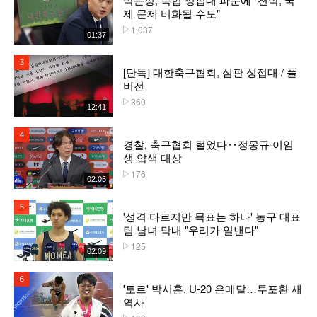
제 문제 비화될 수도"
1,037
플레이수
01:37
3위
[단독] 대한축구협회, 심판 성접대 / 풀
버전
360
플레이수
12:41
4위
경찰, 축구협회 털었다‥정몽규·이임
생 압색 대상
176
플레이수
02:05
5위
'성격 다르지만 목표는 하나' 농구 대표
팀 남녀 막내 "우리가 일낸다"
125
플레이수
02:09
6위
'토르' 박시훈, U-20 은메달…투포환 새
역사
플레이수