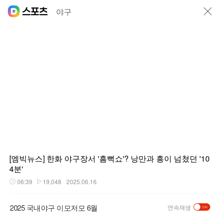
닫기
야구
[엠빅뉴스] 한화 야구장서 '흠뻑쇼'? 낭만과 흥이 넘쳤던 '10
4분'
06:39
19,048
2025.06.16
재생시간
플레이수
2025 국내야구 이모저모 6월
연속재생