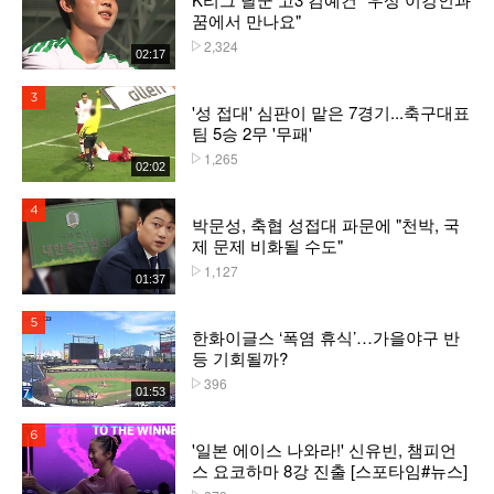
꿈에서 만나요"
2,324
플레이수
02:17
3위
'성 접대' 심판이 맡은 7경기...축구대표
팀 5승 2무 '무패'
1,265
플레이수
02:02
4위
박문성, 축협 성접대 파문에 "천박, 국
제 문제 비화될 수도"
1,127
플레이수
01:37
5위
한화이글스 ‘폭염 휴식’…가을야구 반
등 기회될까?
396
플레이수
01:53
6위
'일본 에이스 나와라!' 신유빈, 챔피언
스 요코하마 8강 진출 [스포타임#뉴스]
플레이수