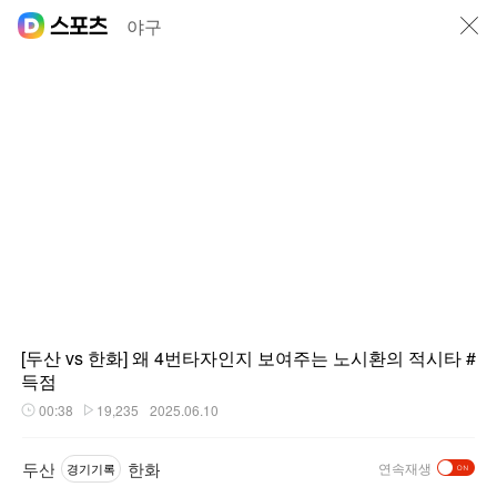
닫기
야구
[두산 vs 한화] 왜 4번타자인지 보여주는 노시환의 적시타 #
득점
00:38
19,235
2025.06.10
재생시간
플레이수
두산
한화
연속재생
경기기록