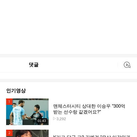
댓글
동영상 검색
인기영상
1위
맨체스터시티 상대한 이승우 "300억
받는 선수랑 같겠어요?"
3,292
플레이수
01:43
2위
K리그 달군 고3 김예건 "우상 이강인과