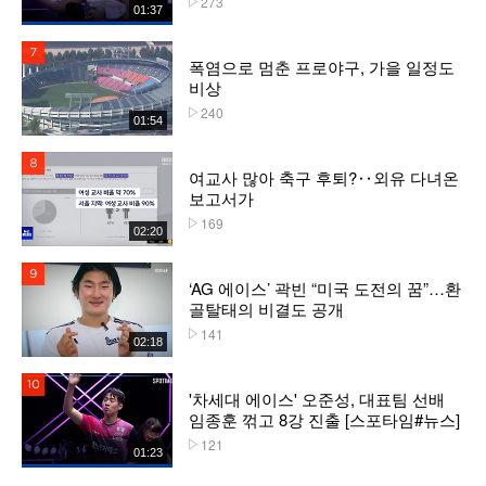
273
01:37
7위
폭염으로 멈춘 프로야구, 가을 일정도
비상
240
플레이수
01:54
8위
여교사 많아 축구 후퇴?‥외유 다녀온
보고서가
169
플레이수
02:20
9위
‘AG 에이스’ 곽빈 “미국 도전의 꿈”…환
골탈태의 비결도 공개
141
플레이수
02:18
10위
'차세대 에이스' 오준성, 대표팀 선배
임종훈 꺾고 8강 진출 [스포타임#뉴스]
121
플레이수
01:23