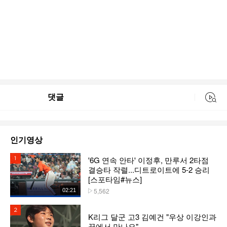
댓글
동영상 검색
인기영상
'6G 연속 안타' 이정후, 만루서 2타점
1위
결승타 작렬...디트로이트에 5-2 승리
[스포타임#뉴스]
5,562
02:21
플레이수
2위
K리그 달군 고3 김예건 "우상 이강인과
꿈에서 만나요"