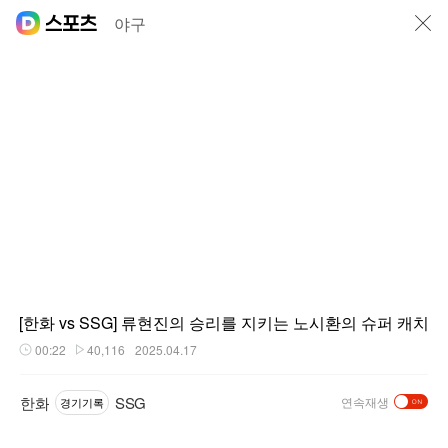
닫기
야구
[한화 vs SSG] 류현진의 승리를 지키는 노시환의 슈퍼 캐치
00:22
40,116
2025.04.17
재생시간
플레이수
한화
SSG
연속재생
경기기록