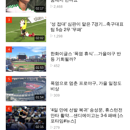
2,468
플레이수
02:17
3위
'성 접대' 심판이 맡은 7경기...축구대표
팀 5승 2무 '무패'
1,298
플레이수
02:02
4위
한화이글스 ‘폭염 휴식’…가을야구 반
등 기회될까?
452
플레이수
01:53
5위
폭염으로 멈춘 프로야구, 가을 일정도
비상
309
플레이수
01:54
'4일 만에 선발 복귀' 송성문, 휴스턴전
6위
안타 활약…샌디에이고는 3-6 패배 [스
포타임#뉴스]
279
02:15
플레이수