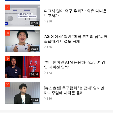
7위
여교사 많아 축구 후퇴?‥외유 다녀온
보고서가
216
플레이수
02:20
8위
‘AG 에이스’ 곽빈 “미국 도전의 꿈”…환
골탈태의 비결도 공개
176
플레이수
02:18
9위
"한국인이면 ATM 응원해야죠"…이강
인 데뷔전 임박
173
플레이수
01:46
10위
[뉴스초점] 축구협회 '성 접대' 일파만
파…주말에 사과문 올려
136
플레이수
13:44