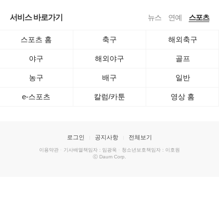
서비스 바로가기
뉴스
연예
스포츠
스포츠 홈
축구
해외축구
야구
해외야구
골프
농구
배구
일반
e-스포츠
칼럼/카툰
영상 홈
로그인
공지사항
전체보기
이용약관
·
기사배열책임자 : 임광욱
·
청소년보호책임자 : 이호원
ⓒ Daum Corp.