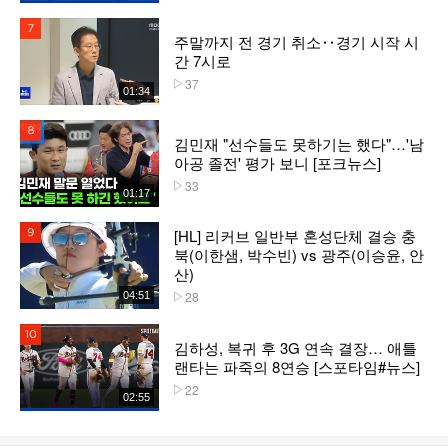
7위
주말까지 전 경기 취소‥경기 시작 시
간 7시로
37
플레이수
01:34
8위
김민재 "선수들도 못하기는 했다"…'남
아공 졸전' 평가 보니 [포크뉴스]
33
플레이수
01:17
[HL] 리커브 일반부 혼성단체 결승 충
9위
북(이한샘, 박수빈) vs 광주(이승윤, 안
산)
28
04:51
플레이수
10위
김하성, 복귀 후 3G 연속 결장… 애틀
랜타는 파죽의 8연승 [스포타임#뉴스]
22
플레이수
02:55