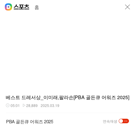
닫기
홈
베스트 드레서상_이미래,팔라손[PBA 골든큐 어워즈 2025]
05:01
28,889
2025.03.19
재생시간
플레이수
PBA 골든큐 어워즈 2025
연속재생