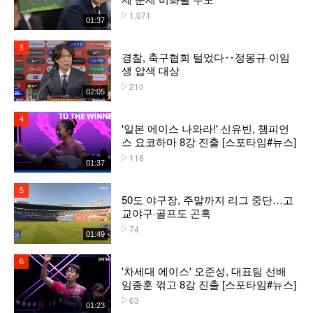
1,071
플레이수
01:37
3위
경찰, 축구협회 털었다‥정몽규·이임
생 압색 대상
210
플레이수
02:05
4위
'일본 에이스 나와라!' 신유빈, 챔피언
스 요코하마 8강 진출 [스포타임#뉴스]
118
플레이수
01:37
5위
50도 야구장, 주말까지 리그 중단…고
교야구·골프도 곤혹
74
플레이수
01:49
6위
'차세대 에이스' 오준성, 대표팀 선배
임종훈 꺾고 8강 진출 [스포타임#뉴스]
63
플레이수
01:23