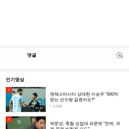
댓글
동영상 검색
인기영상
1위
맨체스터시티 상대한 이승우 "300억
받는 선수랑 같겠어요?"
2,568
플레이수
01:43
2위
박문성, 축협 성접대 파문에 "천박, 국
제 문제 비화될 수도"