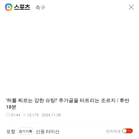
닫기
축구
'허를 찌르는 강한 슈팅!' 추가골을 터트리는 조르지 / 후반
18분
01:44
13,173
2024.11.06
재생시간
플레이수
포항
산둥 타이산
연속재생
경기기록