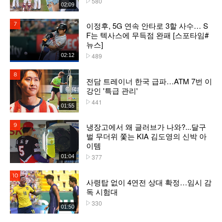
580
02:09
이정후, 5G 연속 안타로 3할 사수… S
7위
F는 텍사스에 무득점 완패 [스포타임#
뉴스]
489
02:12
플레이수
8위
전담 트레이너 한국 급파…ATM 7번 이
강인 '특급 관리'
441
플레이수
01:55
냉장고에서 왜 글러브가 나와?...달구
9위
벌 무더위 쫓는 KIA 김도영의 신박 아
이템
377
01:04
플레이수
10위
사령탑 없이 4연전 상대 확정…임시 감
독 시험대
330
플레이수
01:50