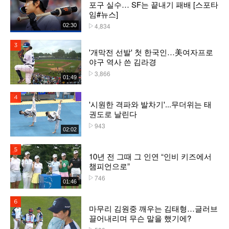
포구 실수… SF는 끝내기 패배 [스포타
임#뉴스]
4,834
02:30
플레이수
3위
'개막전 선발' 첫 한국인…美여자프로
야구 역사 쓴 김라경
3,866
플레이수
01:49
4위
'시원한 격파와 발차기'...무더위는 태
권도로 날린다
943
플레이수
02:02
5위
10년 전 그때 그 인연 “인비 키즈에서
챔피언으로”
746
플레이수
01:46
6위
마무리 김원중 깨우는 김태형…글러브
끌어내리며 무슨 말을 했기에?
플레이수