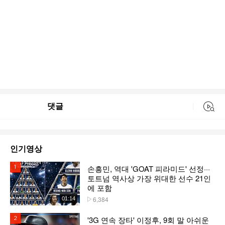
댓글
동영상 검색
인기영상
손흥민, 역대 'GOAT 피라미드' 선정···
1위
토트넘 역사상 가장 위대한 선수 21인
에 포함
6,384
01:14
플레이수
'3G 연속 장타' 이정후, 9회 말 아쉬운
2위