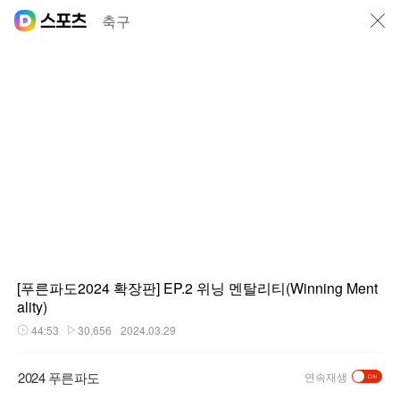
닫기
축구
[푸른파도2024 확장판] EP.2 위닝 멘탈리티(Winning Ment
ality)
44:53
30,656
2024.03.29
재생시간
플레이수
2024 푸른파도
연속재생