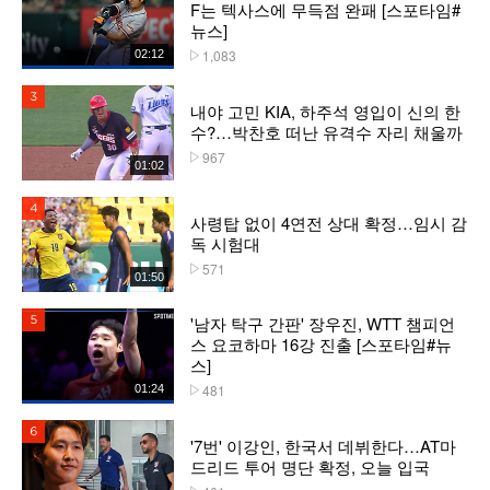
F는 텍사스에 무득점 완패 [스포타임#
뉴스]
1,083
02:12
플레이수
3위
내야 고민 KIA, 하주석 영입이 신의 한
수?…박찬호 떠난 유격수 자리 채울까
967
플레이수
01:02
4위
사령탑 없이 4연전 상대 확정…임시 감
독 시험대
571
플레이수
01:50
'남자 탁구 간판' 장우진, WTT 챔피언
5위
스 요코하마 16강 진출 [스포타임#뉴
스]
481
01:24
플레이수
6위
'7번' 이강인, 한국서 데뷔한다…AT마
드리드 투어 명단 확정, 오늘 입국
플레이수