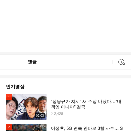
댓글
동영상 검색
인기영상
1위
"정몽규가 지시" 새 주장 나왔다…"내
책임 아니야" 결국
2,428
플레이수
02:03
이정후, 5G 연속 안타로 3할 사수… S
2위