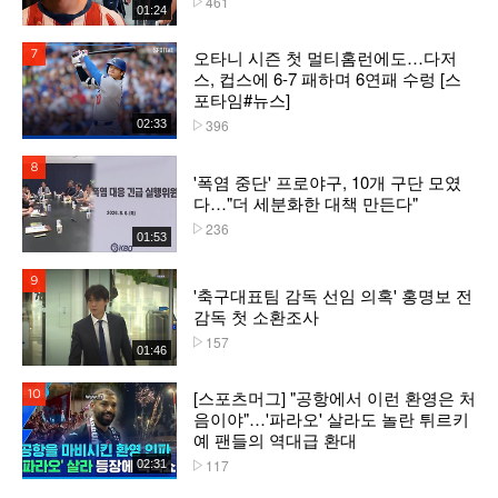
461
01:24
오타니 시즌 첫 멀티홈런에도…다저
7위
스, 컵스에 6-7 패하며 6연패 수렁 [스
포타임#뉴스]
396
02:33
플레이수
8위
'폭염 중단' 프로야구, 10개 구단 모였
다…"더 세분화한 대책 만든다"
236
플레이수
01:53
9위
'축구대표팀 감독 선임 의혹' 홍명보 전
감독 첫 소환조사
157
플레이수
01:46
[스포츠머그] "공항에서 이런 환영은 처
10위
음이야"…'파라오' 살라도 놀란 튀르키
예 팬들의 역대급 환대
117
02:31
플레이수