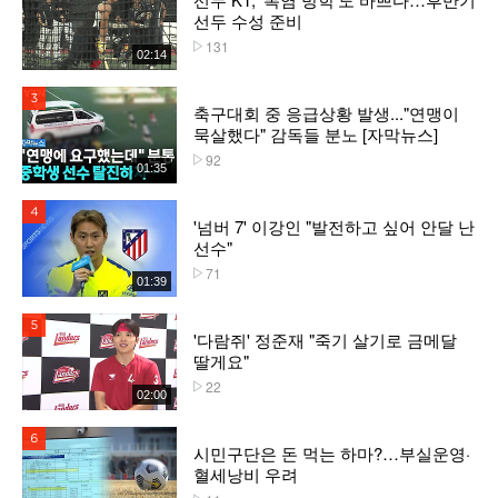
선두 수성 준비
131
플레이수
02:14
3위
축구대회 중 응급상황 발생..."연맹이
묵살했다" 감독들 분노 [자막뉴스]
92
플레이수
01:35
4위
'넘버 7' 이강인 "발전하고 싶어 안달 난
선수"
71
플레이수
01:39
5위
'다람쥐' 정준재 "죽기 살기로 금메달
딸게요"
22
플레이수
02:00
6위
시민구단은 돈 먹는 하마?…부실운영·
혈세낭비 우려
플레이수