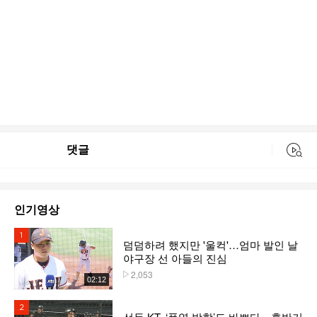
댓글
동영상 검색
인기영상
1위
덤덤하려 했지만 '울컥'…엄마 발인 날
야구장 선 아들의 진심
2,053
플레이수
02:12
2위
선두 KT, ‘폭염 방학’도 바쁘다…후반기