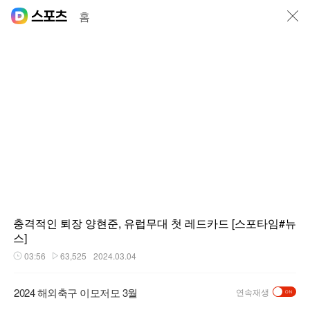
닫기
홈
충격적인 퇴장 양현준, 유럽무대 첫 레드카드 [스포타임#뉴
스]
03:56
63,525
2024.03.04
재생시간
플레이수
2024 해외축구 이모저모 3월
연속재생