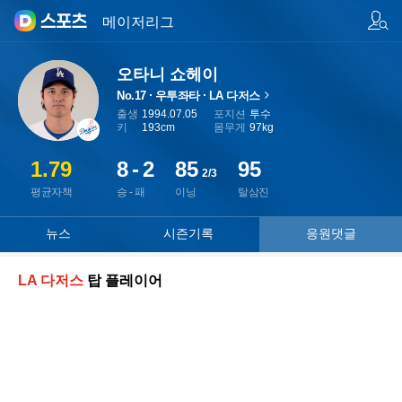
팀/선수 검색
메이저리그
오타니 쇼헤이
No.17
우투좌타
LA 다저스
페이지로 이동
출생
1994.07.05
포지션
투수
키
193cm
몸무게
97kg
1.79
8
-
2
85
95
2/3
평균자책
승 - 패
이닝
탈삼진
뉴스
시즌기록
응원댓글
LA 다저스
탑 플레이어