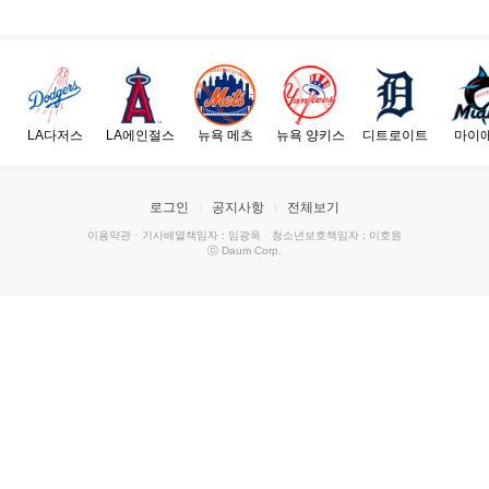
LA다저스
LA에인절스
뉴욕 메츠
뉴욕 양키스
디트로이트
마이
로그인
공지사항
전체보기
이용약관
·
기사배열책임자 : 임광욱
·
청소년보호책임자 : 이호원
ⓒ Daum Corp.