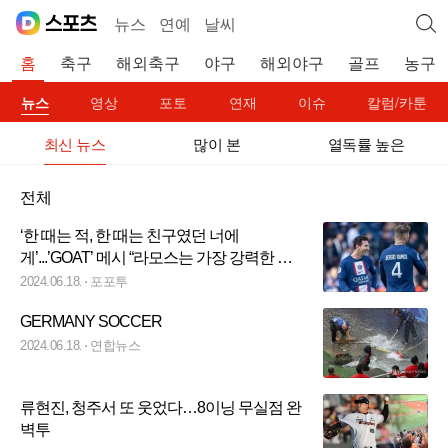
뉴스
연예
날씨
홈
축구
해외축구
야구
해외야구
골프
농구
뉴스
영상
포토
연재
이슈
칼럼/카툰
최신 뉴스
많이 본
열독률 높은
전체
‘한 때는 적, 한 때는 친구였던 너에
게’...’GOAT’ 메시 “라모스는 가장 강력한 상
대”
2024.06.18.
포포투
GERMANY SOCCER
2024.06.18.
연합뉴스
류현진, 청주서 또 웃었다…8이닝 무실점 완
벽투