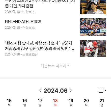
두산에 20홈런 2루수 나오나…강승호, 한 시
즌 개인 최다 홈런
2024.06.18.
연합뉴스
FINLAND ATHLETICS
2024.06.18.
연합뉴스
"현진이형 맞대결, 피할 생각 없다." 팔꿈치
저림증세 73구 강판 양현종의 솔직 발언 "처
음 느낀 증세. 내려와서 괜찮아져. 내일 검
2024.06.18.
스포츠조선
진"[광주 인터뷰]
최신뉴스 더보기
펼치기
2024
.
06
년월 선택 열기/닫기
이전 날짜
다음 날짜
15
16
17
18
19
20
21
토
일
월
화
수
목
금