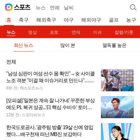
뉴스
연예
날씨
홈
축구
해외축구
야구
해외야구
골프
농구
뉴스
영상
포토
연재
이슈
칼럼/카툰
최신 뉴스
많이 본
열독률 높은
전체
"남성 심판이 여성 선수 몸 확인"→女 사이클
노조 격분 "이걸 왜 이슈거리로 만드나"…가
슴 게이트 후폭풍 거세다
8분 전
엑스포츠뉴스
[오피셜] '일본은 계속 잘 나가네' 꾸준한 부상
에도 PL 복귀 성공...'日 핵심 수비수' 토미야
스, 크리스탈 팰리스 이적
12분 전
스포티비뉴스
한국도로공사, '광주팀 방출' 19살 신예 영입
했다…배구천재 떠난 MB진 보강하다