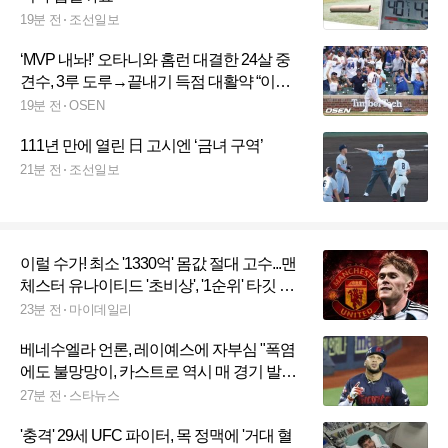
19분 전
조선일보
‘MVP 내놔!’ 오타니와 홈런 대결한 24살 중
견수, 3루 도루→끝내기 득점 대활약 “이게
내가 원했던 플레이”
19분 전
OSEN
111년 만에 열린 日 고시엔 ‘금녀 구역’
21분 전
조선일보
이럴 수가! 최소 '1330억' 몸값 절대 고수...맨
체스터 유나이티드 '초비상', '1순위' 타깃 영
입 난이도 최상이다→뉴캐슬 '매각 불가'
23분 전
마이데일리
베네수엘라 언론, 레이예스에 자부심 "폭염
에도 불망망이, 카스트로 역시 매 경기 발전
→페라자도..."
27분 전
스타뉴스
'충격' 29세 UFC 파이터, 목 정맥에 '거대 혈