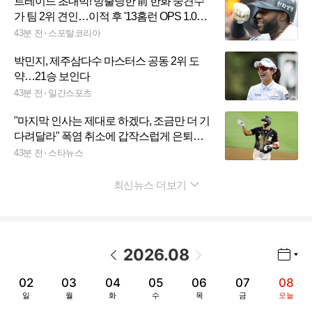
트레이드 초대박! 방출당한 前 한화 중견수
가 팀 2위 견인…이적 후 '13홈런 OPS 1.039'
맹활약, 포스트시즌에서도 이어질까
43분 전
스포탈코리아
박민지, 제주삼다수 마스터스 공동 2위 도
약…21승 보인다
43분 전
일간스포츠
"마지막 인사는 제대로 하겠다, 조금만 더 기
다려달라" 폭염 취소에 갑작스럽게 은퇴식
마저 불발되다니... 직접 입장 밝혔다
43분 전
스타뉴스
최신뉴스 더보기
펼치기
2026
.
08
년월 선택 열기/닫기
이전 날짜
다음 날짜
02
03
04
05
06
07
08
일
월
화
수
목
금
오늘