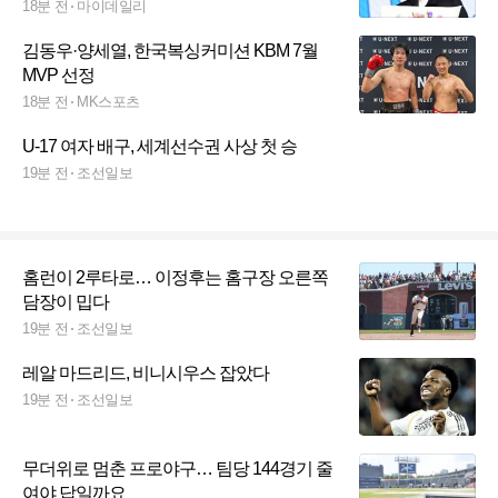
18분 전
마이데일리
김동우·양세열, 한국복싱커미션 KBM 7월
MVP 선정
18분 전
MK스포츠
U-17 여자 배구, 세계선수권 사상 첫 승
19분 전
조선일보
홈런이 2루타로… 이정후는 홈구장 오른쪽
담장이 밉다
19분 전
조선일보
레알 마드리드, 비니시우스 잡았다
19분 전
조선일보
무더위로 멈춘 프로야구… 팀당 144경기 줄
여야 답일까요