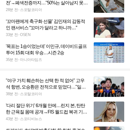
전'→폐색전증까지…"50%는 살아남지 못
해" 그래도 "포기하지 않겠다"
28분 전
스포탈코리아
‘꼬마팬에게 축구화 선물’ 김민재의 감동적
인 팬서비스 “꼬마가 달라고 하니까…”
33분 전
OSEN
'목표는 1승이었는데' 이민규, 데이비드골프
투어 15회 대회 우승…시즌 2승
35분 전
마니아타임즈
"야구 가치 훼손하는 선택 한 적 없어" 고우
석 항변, 오승환은 전적으로 믿었다…"일부
러 묻히지 않았을 것이라고 100% 확신"
38분 전
스포탈코리아
'다리 절단 위기' 6개월 만에…린지 본, 탄탄
한 근육질 몸매 공개→FIS 월드컵 복귀 기대
감 '활활'
43분 전
스포티비뉴스