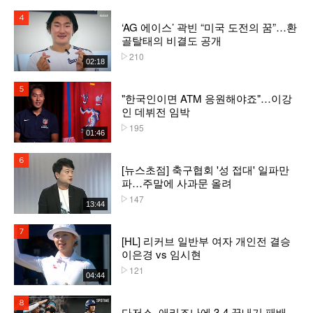
4위
‘AG 에이스’ 곽빈 “미국 도전의 꿈”…환
골탈태의 비결도 공개
210
플레이수
02:18
5위
"한국인이면 ATM 응원해야죠"…이강
인 데뷔전 임박
195
플레이수
01:46
6위
[뉴스초점] 축구협회 '성 접대' 일파만
파…주말에 사과문 올려
147
플레이수
13:44
7위
[HL] 리커브 일반부 여자 개인전 결승
이은경 vs 임시현
121
플레이수
04:44
8위
다저스, 애리조나에 3-4 끝내기 패배...