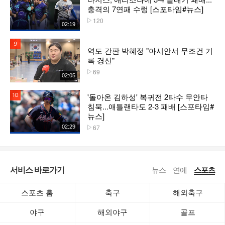
충격의 7연패 수렁 [스포타임#뉴스]
120
플레이수
02:19
9위
역도 간판 박혜정 "아시안서 무조건 기
록 경신"
69
플레이수
02:05
'돌아온 김하성' 복귀전 2타수 무안타
10위
침묵...애틀랜타도 2-3 패배 [스포타임#
뉴스]
67
02:29
플레이수
서비스 바로가기
뉴스
연예
스포츠
스포츠 홈
축구
해외축구
야구
해외야구
골프