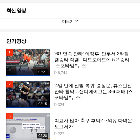
최신 영상
더보기
인기영상
'6G 연속 안타' 이정후, 만루서 2타점
1위
결승타 작렬...디트로이트에 5-2 승리
[스포타임#뉴스]
6,744
02:21
플레이수
'4일 만에 선발 복귀' 송성문, 휴스턴전
2위
안타 활약…샌디에이고는 3-6 패배 [스
포타임#뉴스]
324
02:15
플레이수
3위
여교사 많아 축구 후퇴?‥외유 다녀온
보고서가
227
플레이수
02:20