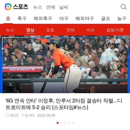
뉴스
연예
날씨
홈
축구
해외축구
야구
해외야구
골프
농구
뉴스
영상
포토
연재
이슈
칼럼/카툰
'6G 연속 안타' 이정후, 만루서 2타점 결승타 작렬...디
트로이트에 5-2 승리 [스포타임#뉴스]
02:21
6,744
2026.08.08
재생시간
플레이수
1
2
3
4
5