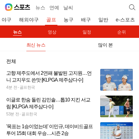
뉴스
연예
날씨
야구
해외야구
골프
농구
배구
일반
e-스포츠
뉴스
영상
일정
순위
최신 뉴스
많이 본
전체
고향 제주도에서 2연패 불발된 고지원…언
니 고지우도 쓴맛 [KLPGA 제주삼다수]
4분 전
골프한국
이글로 한숨 돌린 김민솔…톱10 지킨 서교
림 [KLPGA 제주삼다수]
53분 전
골프한국
'목표는 1승이었는데' 이민규, 데이비드골프
투어 15회 대회 우승…시즌 2승