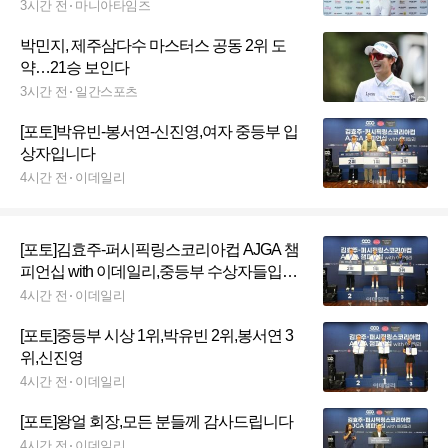
3시간 전
마니아타임즈
박민지, 제주삼다수 마스터스 공동 2위 도
약…21승 보인다
3시간 전
일간스포츠
[포토]박유빈-봉서연-신진영,여자 중등부 입
상자입니다
4시간 전
이데일리
[포토]김효주-퍼시픽링스코리아컵 AJGA 챔
피언십 with 이데일리,중등부 수상자들입니
다
4시간 전
이데일리
[포토]중등부 시상 1위,박유빈 2위,봉서연 3
위,신진영
4시간 전
이데일리
[포토]왕얼 회장,모든 분들께 감사드립니다
4시간 전
이데일리