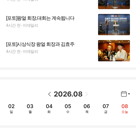
[포토]왕얼 회장,대회는 계속됩니다
4시간 전
이데일리
[포토]시상식장 왕얼 회장과 김효주
4시간 전
이데일리
2026
.
08
년월 선택 열기/닫기
이전 날짜
다음 날짜
02
03
04
05
06
07
08
일
월
화
수
목
금
오늘