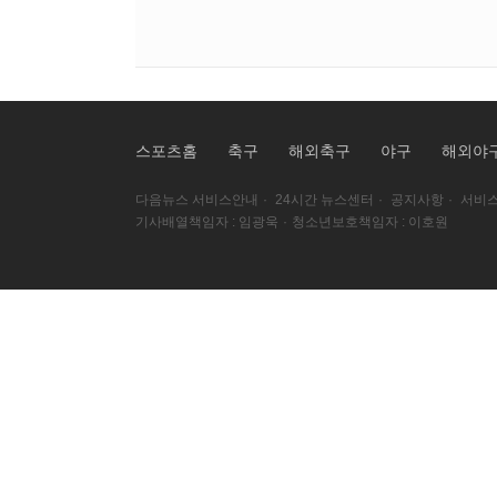
스포츠홈
축구
해외축구
야구
해외야
다음뉴스 서비스안내
·
24시간 뉴스센터
·
공지사항
·
서비스
기사배열책임자 : 임광욱
·
청소년보호책임자 : 이호원