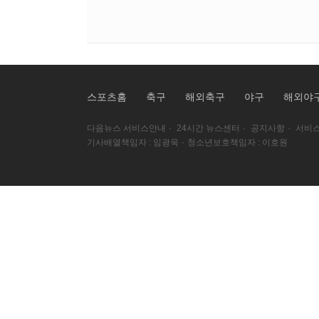
스포츠홈
축구
해외축구
야구
해외야
다음뉴스 서비스안내
·
24시간 뉴스센터
·
공지사항
·
서비스
기사배열책임자 : 임광욱
·
청소년보호책임자 : 이호원