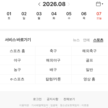
2026
.
08
년월 선택 열기/닫기
이전 날짜
다음 날짜
01
02
03
04
05
06
07
토
일
월
화
수
목
오늘
서비스 바로가기
뉴스
연예
스포츠
스포츠 홈
축구
해외축구
야구
해외야구
골프
농구
배구
일반
e-스포츠
칼럼/카툰
영상 홈
로그인
공지사항
전체보기
이용약관
·
기사배열책임자 : 임광욱
·
청소년보호책임자 : 이호원