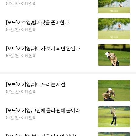
57일 전
이데일리
[포토]이소영,벙커샷을 준비한다
57일 전
이데일리
[포토]이가영,버디가 보기 되면 안된다
57일 전
이데일리
[포토]이가영,버디 노리는 시선
57일 전
이데일리
[포토]이가영,그린에 올라 핀에 붙어라
57일 전
이데일리