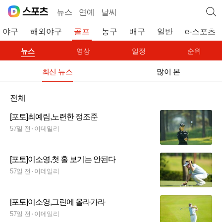
뉴스
연예
날씨
야구
해외야구
골프
농구
배구
일반
e-스포츠
뉴스
영상
일정
순위
최신 뉴스
많이 본
전체
[포토]최예림,노련한 정조준
57일 전
이데일리
[포토]이소영,첫 홀 보기는 안된다
57일 전
이데일리
[포토]이소영,그린에 올라가라
57일 전
이데일리