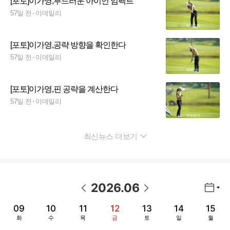
[포토]이가영,부드러운 아이언 임팩트
57일 전
이데일리
[포토]이가영,공략 방향을 확인한다
57일 전
이데일리
[포토]이가영,핀 공략을 계산한다
57일 전
이데일리
최신뉴스 더보기
펼치기
2026
.
06
년월 선택 열기/닫기
이전 날짜
다음 날짜
09
10
11
12
13
14
15
화
수
목
금
토
일
월