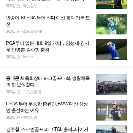
다”
303일 전
국민일보
안송이, KLPGA 투어 최다 예선 통과 기록 도
전
303일 전
스포츠투데이
PGA투어 일본 대회 9일 개막…임성재·김시
우·안병훈·김주형 출격
303일 전
뉴시스
동대문 체육회장배 파크골프대회, 생활체육
의 힘 보여줬다
303일 전
스포츠한국
LPGA 투어 우승한 황유민, BMW 대신 상상
인 출전하는 이유
303일 전
이데일리
김주형, 스크린골프 리그 TGL 출격...타이거