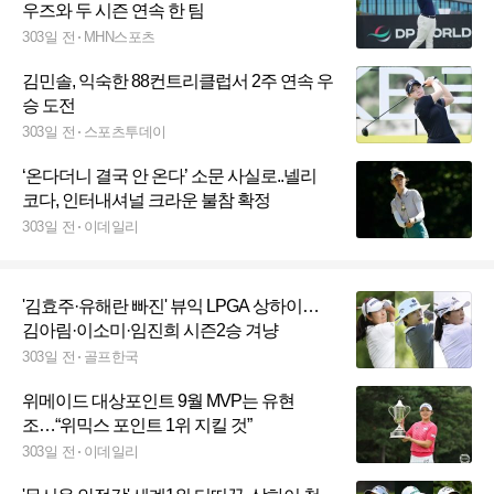
우즈와 두 시즌 연속 한 팀
303일 전
MHN스포츠
김민솔, 익숙한 88컨트리클럽서 2주 연속 우
승 도전
303일 전
스포츠투데이
‘온다더니 결국 안 온다’ 소문 사실로..넬리
코다, 인터내셔널 크라운 불참 확정
303일 전
이데일리
'김효주·유해란 빠진' 뷰익 LPGA 상하이…
김아림·이소미·임진희 시즌2승 겨냥
303일 전
골프한국
위메이드 대상포인트 9월 MVP는 유현
조…“위믹스 포인트 1위 지킬 것”
303일 전
이데일리