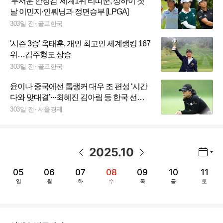
'무서운 안정감' 세계1위 티띠꾼, 상하이 첫
날 이민지·인뤄닝과 정면승부 [LPGA]
303일 전
골프한국
'시즌 3승' 옥태훈, 개인 최고인 세계랭킹 167
위…김주형도 상승
303일 전
골프한국
윤이나 중국에선 톱랭커 대우 조 편성 ‘시간
다와 맞대결’···최혜진 김아림 등 한국 선수
10명 우승 도전
303일 전
서울경제
2025
.
10
년월 선택 열기/닫기
이전 날짜
다음 날짜
05
06
07
08
09
10
11
일
월
화
수
목
금
토