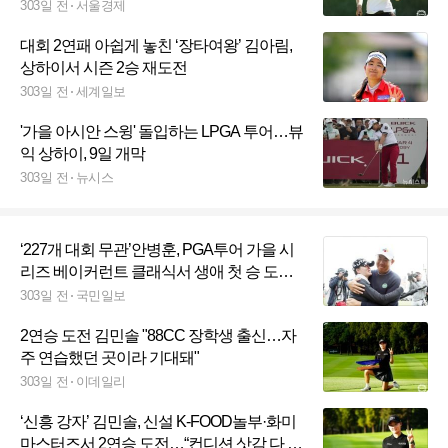
맞대결
303일 전
서울경제
대회 2연패 아쉽게 놓친 ‘장타여왕’ 김아림,
상하이서 시즌 2승 재도전
303일 전
세계일보
'가을 아시안 스윙' 돌입하는 LPGA 투어…뷰
익 상하이, 9일 개막
303일 전
뉴시스
‘227개 대회 무관’안병훈, PGA투어 가을 시
리즈 베이커런트 클래식서 생애 첫 승 도
전…“우승이 목표다”
303일 전
국민일보
2연승 도전 김민솔 "88CC 장학생 출신…자
주 연습했던 곳이라 기대돼"
303일 전
이데일리
‘신흥 강자’ 김민솔, 신설 K-FOOD놀부·화미
마스터즈서 2연승 도전…“컨디션 삿감 다 좋