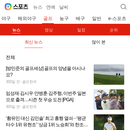
뉴스
연예
날씨
야구
해외야구
골프
농구
배구
일반
e-스포츠
뉴스
영상
일정
순위
최신 뉴스
많이 본
전체
[방민준의 골프세상] 골프의 양념을 아시나
요?
303일 전
골프한국
임성재·김시우·안병훈·김주형, 이번주 일본
으로 출격…시즌 첫 우승 도전 [PGA]
303일 전
골프한국
‘황유민 대신 김민솔’ 최고 흥행 열쇠···‘평균
타수 1위 유현조’ ‘상금 1위 노승희’와 한조