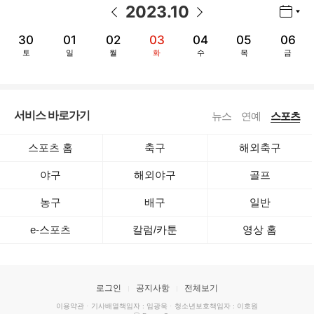
2023
.
10
년월 선택 열기/닫기
이전 날짜
다음 날짜
30
01
02
03
04
05
06
토
일
월
화
수
목
금
서비스 바로가기
뉴스
연예
스포츠
스포츠 홈
축구
해외축구
야구
해외야구
골프
농구
배구
일반
e-스포츠
칼럼/카툰
영상 홈
로그인
공지사항
전체보기
이용약관
·
기사배열책임자 : 임광욱
·
청소년보호책임자 : 이호원