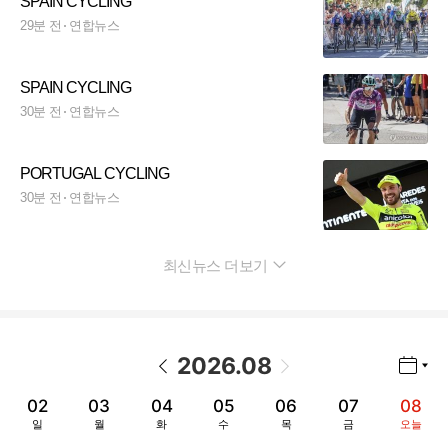
SPAIN CYCLING
29분 전
연합뉴스
SPAIN CYCLING
30분 전
연합뉴스
PORTUGAL CYCLING
30분 전
연합뉴스
최신뉴스 더보기
펼치기
2026
.
08
년월 선택 열기/닫기
이전 날짜
다음 날짜
02
03
04
05
06
07
08
일
월
화
수
목
금
오늘