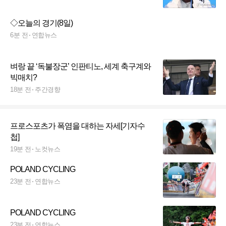
◇오늘의 경기(8일)
6분 전
연합뉴스
벼랑 끝 ‘독불장군’ 인판티노, 세계 축구계와
빅매치?
18분 전
주간경향
프로스포츠가 폭염을 대하는 자세[기자수
첩]
19분 전
노컷뉴스
POLAND CYCLING
23분 전
연합뉴스
POLAND CYCLING
23분 전
연합뉴스