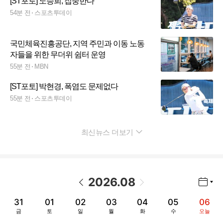
[ST포토] 노승희, 집중한다
54분 전
스포츠투데이
국민체육진흥공단, 지역 주민과 이동 노동
자들을 위한 무더위 쉼터 운영
55분 전
MBN
[ST포토] 박현경, 폭염도 문제없다
55분 전
스포츠투데이
최신뉴스 더보기
펼치기
2026
.
08
년월 선택 열기/닫기
이전 날짜
다음 날짜
31
01
02
03
04
05
06
금
토
일
월
화
수
오늘