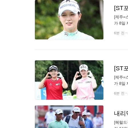
[ST
[제주=
가 8일
있다. [
6분 전
[ST
[제주=
가 8일
츠투데이 
6분 전
내리
[헤럴드