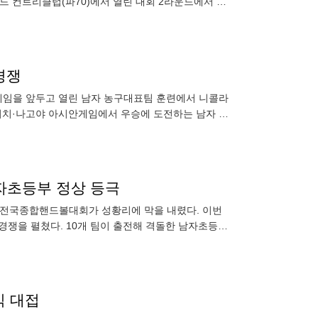
드 컨트리클럽(파70)에서 열린 대회 2라운드에서 버
계 8언더파
경쟁
안게임을 앞두고 열린 남자 농구대표팀 훈련에서 니콜라
아이치·나고야 아시안게임에서 우승에 도전하는 남자 농
농구 일정에 따르면
자초등부 정상 등극
기 전국종합핸드볼대회가 성황리에 막을 내렸다. 이번
 경쟁을 펼쳤다. 10개 팀이 출전해 격돌한 남자초등부
피를 들어 올렸다.
식 대접