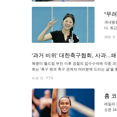
“무
국내랭킹
다. 최
오랜만에
38분 전
'과거 비위' 대한축구협회, 사과...
북중미 월드컵 부진 이후 경찰의 압수수색에 각종 
회는 '축구 팬과 축구 관계자 여러분께 드리는 글'을
습니다.
41분 전
YTN
레일라 
오픈 1
수들을 