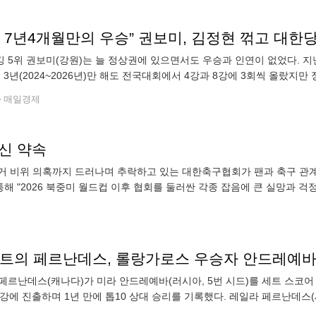
려 7년4개월만의 우승” 권보미, 김정현 꺾고 대
 5위 권보미(강원)는 늘 정상권에 있으면서도 우승과 인연이 없었다. 지난
근 3년(2024~2026년)만 해도 전국대회에서 4강과 8강에 3회씩 올랐
 우승 트로피를 들어올렸다. 권보미(강원)는 7일 강원도 양구군 양구
매일경제
쇄신 약속
과거 비위 의혹까지 드러나며 추락하고 있는 대한축구협회가 팬과 축구 
 통해 "2026 북중미 월드컵 이후 협회를 둘러싼 각종 잡음에 큰 실망과 
페르난데스(캐나다)가 미라 안드레예바(러시아, 5번 시드)를 세트 스코어 2-0(
6강에 진출하며 1년 만에 톱10 상대 승리를 기록했다. 레일라 페르난데스(세
상대로 7연패 중이었다. 롤랑가로스 우승자 안드레예바는 1세트