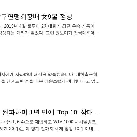
한당구연맹회장배 女9볼 정상
 2019년 4월 풀투어 2차대회가 최근 우승 기록이
지만 정상과는 거리가 멀었다. 그런 권보미가 전국대회에서
종합스포츠타
관계자에게 사과하며 쇄신을 약속했습니다. 대한축구협
걱정을 안겨드린 점을 매우 죄송스럽게 생각한다"고 밝혔
홈 코트의 페르난데스, 롤랑가로스 우승자 안드레예바 완파하며 1년 만에 'Top 10' 상대 승리
6-1, 6-4)으로 제압하고 WTA 1000 내셔널뱅크
계 30위)는 이 경기 전까지 세계 랭킹 10위 이내 선