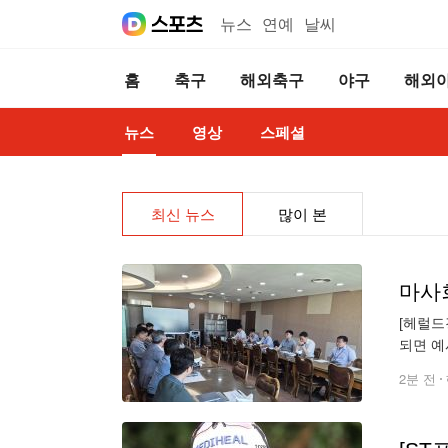
뉴스
연예
날씨
홈
축구
해외축구
야구
해외
뉴스
영상
스페셜
최신 뉴스
많이 본
마사
[헤럴드
되면 예
을 최소
2분 전