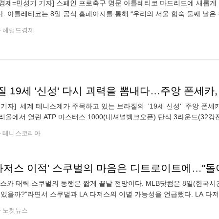
경제=민성기 기자] 스페인 프로축구 명문 아틀레티코 마드리드에 새롭게
. 아틀레티코는 8일 공식 홈페이지를 통해 “우리의 서울 합숙 둘째 날은
 맡은 이강인이 마련한 뜻깊은 화합의 장이었다”고 밝혔다. 이강인은 직
헤럴드경제
질 19세 '신성' 다시 괴력을 뽐내다…주앙 폰세카
 기자] 세계 테니스계가 주목하고 있는 브라질의 '19세 신성' 주앙 폰세
리올에서 열린 ATP 마스터스 1000(내셔널뱅크오픈) 단식 3라운드(32강전
), 6-3으로 꺾은 것이다. 이로써 세계 27위인 폰세카는
테니스코리아
A 다저스 이적' 스쿠벌의 마음은 디트로이트에…"돌
저스와 태릭 스쿠벌의 동행은 짧게 끝날 전망이다. MLB닷컴은 8일(한국시
 있을까?"라면서 스쿠벌과 LA 다저스의 이별 가능성을 언급했다. LA 다
 라이언, 브래디 스미스 등 3명을 보내면서 아메리칸리그 2년 연속 사이
노컷뉴스