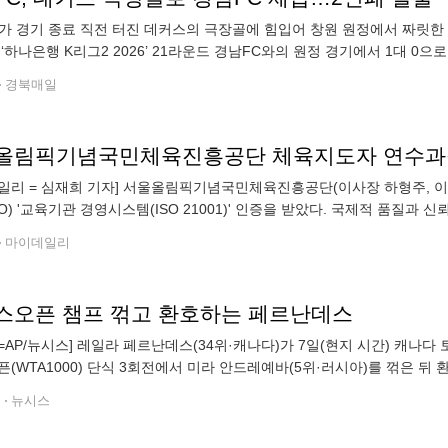
가 경기 종료 직전 터진 데커스의 극장골에 힘입어 창원 원정에서 짜릿한
 ‘하나은행 K리그2 2026’ 21라운드 경남FC와의 원정 경기에서 1대 0
0승 5무 5패, 승점 35점을 기록하며 리그 4위로 올라섰다. 특히 2연패
경북매일
일리 = 심재희 기자] 서울올림픽기념국민체육진흥공단(이사장 하형주, 이
SO) '교육기관 경영시스템(ISO 21001)' 인증을 받았다. 국제적 품질과 
1)'은 교육기관 및 관련 조직의 교육 서비스 품질과 학습자 만족도 향상을 
마이데일리
스오픈 챔프 꺾고 환호하는 페르난데스
=AP/뉴시스] 레일라 페르난데스(34위·캐나다)가 7일(현지 시간) 캐나
픈(WTA1000) 단식 3회전에서 미라 안드레예바(5위·러시아)를 꺾은 
예바를 2-0(6-1 6-4)으로 꺾고 16강에 올랐다. 2026.08.08
전
뉴시스