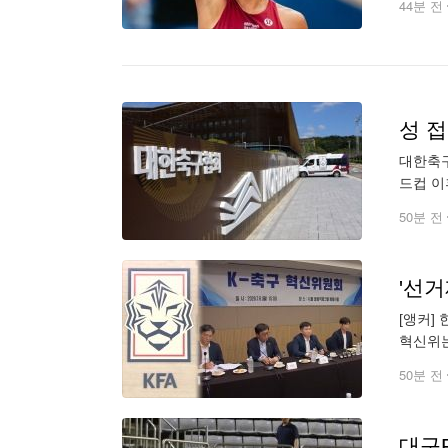
44분 전
성 
대한축구
드컵 이
정에서 
50분 전
'선
[앵커]
혁신위는
회장 체
50분 전
대구