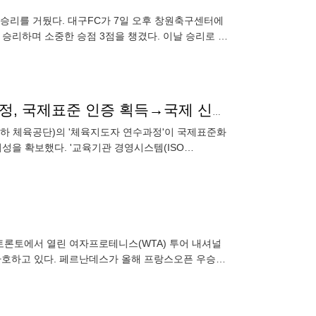
 승리를 거뒀다. 대구FC가 7일 오후 창원축구센터에
으로 승리하며 소중한 승점 3점을 챙겼다. 이날 승리로 대
서울올림픽기념국민체육진흥공단 체육지도자 연수과정, 국제표준 인증 획득→국제 신뢰성 확보
하 체육공단)의 '체육지도자 연수과정'이 국제표준화
신뢰성을 확보했다. '교육기관 경영시스템(ISO
위해 마련된
다 토론토에서 열린 여자프로테니스(WTA) 투어 내셔널
뒤 환호하고 있다. 페르난데스가 올해 프랑스오픈 우승자