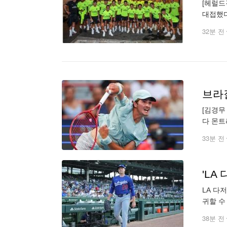
[헤럴드
대접했다
호스트를
32분 전
브라
[김경무
다 몬트
6(8-6
33분 전
'L
LA 다
귀할 수
와 리버
38분 전