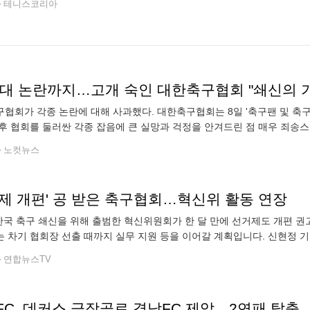
테니스코리아
접대 논란까지…고개 숙인 대한축구협회 "쇄신의 
협회가 각종 논란에 대해 사과했다. 대한축구협회는 8일 '축구팬 및 축구 
후 협회를 둘러싼 각종 잡음에 큰 실망과 걱정을 안겨드린 점 매우 죄송스럽
피어나는 정정당당한 스포츠맨십을 통해 축구팬 여러분께 기쁨과 환희를
노컷뉴스
거제 개편' 공 받은 축구협회…혁신위 활동 연장
 한국 축구 쇄신을 위해 출범한 혁신위원회가 한 달 만에 선거제도 개편 
 차기 협회장 선출 때까지 실무 지원 등을 이어갈 계획입니다. 신현정 기자
제를 끝으로 출범한 K-축구 혁신위원회가 한 달 만에 선거제도 개편 권
연합뉴스TV
FC, 데커스 극장골로 경남FC 제압…2연패 탈출