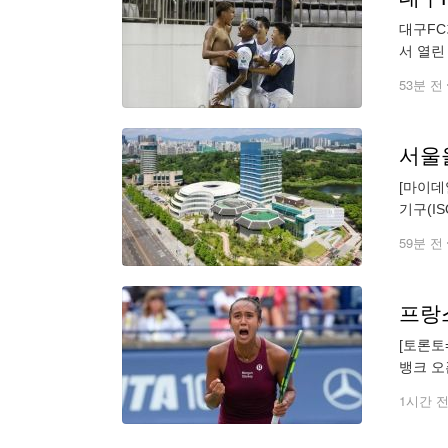
대구FC
서 열린
구는 1
53분 전
[마이데
기구(I
2100
59분 전
프랑
[토론토
뱅크 오
인 안드레
1시간 