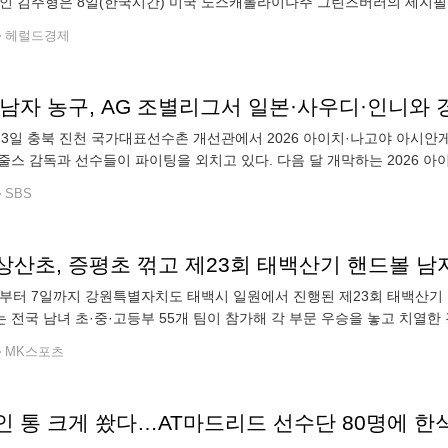
위인 김주형은 8일(한국시간) 미국 노스캐롤라이나주 그린즈버러의 세지필
를 잡았지만, 더블보기를 적어내는 바람에 3언더파 67타를 쳤다. 중간 합
헤럴드경제
 남자 농구, AG 조별리그서 일본·사우디·인니와 
 3일 충북 진천 국가대표선수촌 개선관에서 2026 아이치·나고야 아시
줄스 감독과 선수들이 파이팅을 외치고 있다. 다음 달 개막하는 2026 
팀이 조별리그에서 일본과 격돌합니다. 대회 조직위원회가 발표한 남자 
SBS
상산초, 증평초 꺾고 제23회 태백산기 핸드볼 남
일부터 7일까지 강원특별자치도 태백시 일원에서 진행된 제23회 태백산
 전국 남녀 초·중·고등부 55개 팀이 참가해 각 부문 우승을 놓고 치열한
서는 진천상산초등학교가 증평초등학교를 21-15로 제압하고 우승 트로
MK스포츠
인 통 크게 쐈다…AT마드리드 선수단 80명에 한