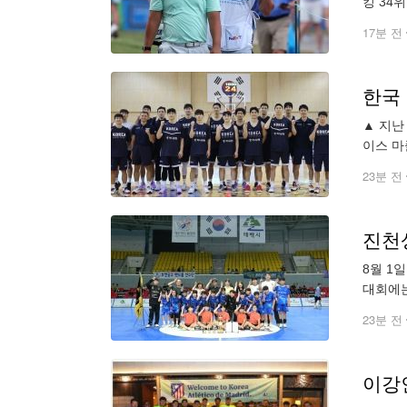
킹 34
디 5개
17분 전
한국
▲ 지난
이스 마
구 대표
23분 전
진천
8월 1
대회에는
결승전에
23분 전
이강