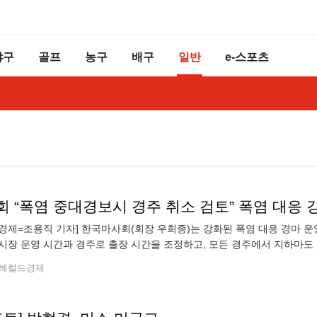
야구
골프
농구
배구
일반
e-스포츠
회 “폭염 중대경보시 경주 취소 검토” 폭염 대응 
경제=조용직 기자] 한국마사회(회장 우희종)는 강화된 폭염 대응 경마 운
시장 운영 시간과 경주로 출장 시간을 조정하고, 모든 경주에서 지하마도
화하기로 했다”고 밝혔다. 또 “폭염 중대경보가 발효되면 기상 상황과 현
헤럴드경제