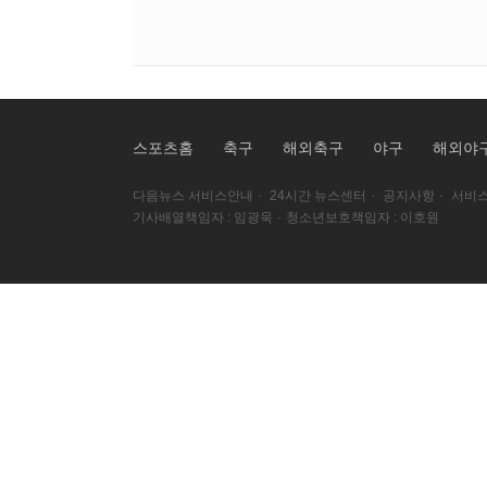
스포츠홈
축구
해외축구
야구
해외야
다음뉴스 서비스안내
·
24시간 뉴스센터
·
공지사항
·
서비스
기사배열책임자 : 임광욱
·
청소년보호책임자 : 이호원