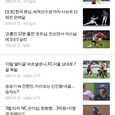
2025.07.31.
국민일보
[포토] 한국 펜싱, 세계선수권 여자 사브르 단
체전 은메달
2025.07.31.
국민일보
'손흥민 12분 출전' 토트넘, 친선전서 아스날
에 1대 0 승리
2025.07.31.
SBS
'야말 멀티골' 바르셀로나, FC서울 상대로 7
골 폭발
2025.07.31.
연합뉴스TV
송승기 vs 안현민, 미리보는 신인왕 대결…
승자는?
2025.07.31.
연합뉴스TV
'3할 타자' NC 손아섭, 한화행…3억원+지명
권 트레이드