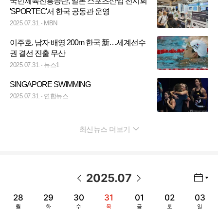
국민체육진흥공단, 일본 스포츠산업 전시회
'SPORTEC'서 한국 공동관 운영
2025.07.31.
MBN
이주호, 남자 배영 200m 한국 新…세계선수
권 결선 진출 무산
2025.07.31.
뉴스1
SINGAPORE SWIMMING
2025.07.31.
연합뉴스
최신뉴스 더보기
펼치기
2025
.
07
년월 선택 열기/닫기
이전 날짜
다음 날짜
28
29
30
31
01
02
03
월
화
수
목
금
토
일