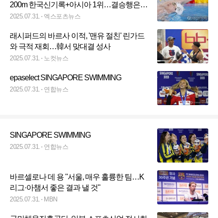
200m 한국신기록+아시아 1위…결승행은
0.06초 뒤져 아깝게 무산 [싱가포르 현장]
2025.07.31.
엑스포츠뉴스
래시퍼드의 바르사 이적, '맨유 절친' 린가드
와 극적 재회…韓서 맞대결 성사
2025.07.31.
노컷뉴스
epaselect SINGAPORE SWIMMING
2025.07.31.
연합뉴스
SINGAPORE SWIMMING
2025.07.31.
연합뉴스
바르셀로나 데 용 "서울, 매우 훌륭한 팀…K
리그·아챔서 좋은 결과 낼 것"
2025.07.31.
MBN