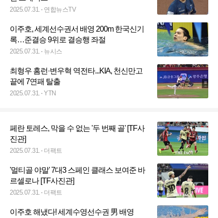
2025.07.31.
연합뉴스TV
이주호, 세계선수권서 배영 200m 한국신기
록…준결승 9위로 결승행 좌절
2025.07.31.
뉴시스
최형우 홈런·변우혁 역전타...KIA, 천신만고
끝에 7연패 탈출
2025.07.31.
YTN
페란 토레스, 막을 수 없는 '두 번째 골' [TF사
진관]
2025.07.31.
더팩트
'멀티골 야말' 7대3 스페인 클래스 보여준 바
르셀로나 [TF사진관]
2025.07.31.
더팩트
이주호 해냈다! 세계수영선수권 男 배영