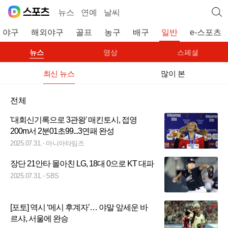
뉴스
연예
날씨
야구
해외야구
골프
농구
배구
일반
e-스포츠
뉴스
영상
스페셜
최신 뉴스
많이 본
전체
'대회신기록으로 3관왕' 매킨토시, 접영
200m서 2분01초99...3연패 완성
2025.07.31.
마니아타임즈
장단 21안타 몰아친 LG, 18대 0으로 KT 대파
2025.07.31.
SBS
[포토] 역시 ‘메시 후계자’… 야말 앞세운 바
르샤, 서울에 완승